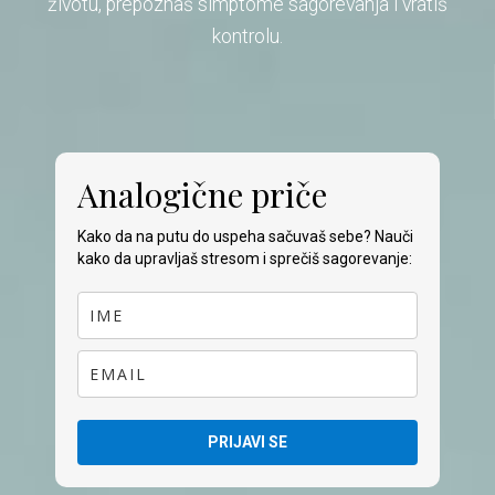
životu, prepoznaš simptome sagorevanja i vratiš
kontrolu.
Analogične priče
Kako da na putu do uspeha sačuvaš sebe? Nauči
kako da upravljaš stresom i sprečiš sagorevanje:
PRIJAVI SE