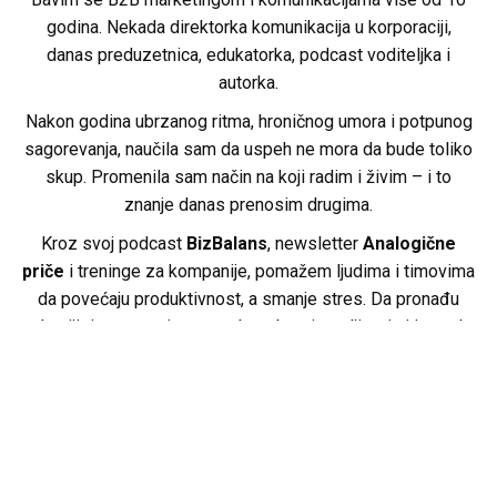
godina. Nekada direktorka komunikacija u korporaciji,
danas preduzetnica, edukatorka, podcast voditeljka i
autorka.
Nakon godina ubrzanog ritma, hroničnog umora i potpunog
sagorevanja, naučila sam da uspeh ne mora da bude toliko
skup. Promenila sam način na koji radim i živim – i to
znanje danas prenosim drugima.
Kroz svoj podcast
BizBalans
, newsletter
Analogične
priče
i treninge za kompanije, pomažem ljudima i timovima
da povećaju produktivnost, a smanje stres. Da pronađu
zdraviji ritam, postignu rezultate bez iscrpljivanja i izgrade
održiv način rada i života.
Vlasnica sam B2B marketing agencije
Digital Way
, gde sa
timom pomažem malim i srednjim firmama da komuniciraju
efektnije i rastu kroz jasne, smislene strategije.