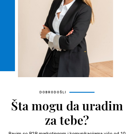
DOBRODOŠLI
Šta mogu da uradim
za tebe?
Bavim se B2B marketingom i komunikacijama više od 10