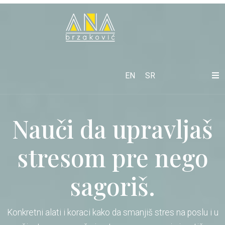
EN
SR
Nauči da upravljaš
stresom pre nego
sagoriš.
Konkretni alati i koraci kako da smanjiš stres na poslu i u