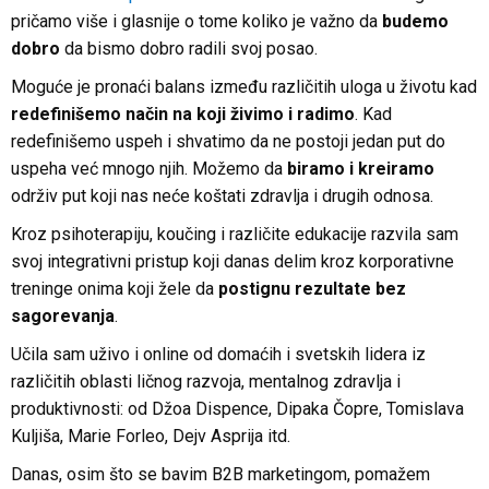
pričamo više i glasnije o tome koliko je važno da
budemo
dobro
da bismo dobro radili svoj posao.
Moguće je pronaći balans između različitih uloga u životu kad
redefinišemo način na koji živimo i radimo
. Kad
redefinišemo uspeh i shvatimo da ne postoji jedan put do
uspeha već mnogo njih. Možemo da
biramo i kreiramo
održiv put koji nas neće koštati zdravlja i drugih odnosa.
Kroz psihoterapiju, koučing i različite edukacije razvila sam
svoj integrativni pristup koji danas delim kroz korporativne
treninge onima koji žele da
postignu rezultate bez
sagorevanja
.
Učila sam uživo i online od domaćih i svetskih lidera iz
različitih oblasti ličnog razvoja, mentalnog zdravlja i
produktivnosti: od Džoa Dispence, Dipaka Čopre, Tomislava
Kuljiša, Marie Forleo, Dejv Asprija itd.
Danas, osim što se bavim B2B marketingom, pomažem