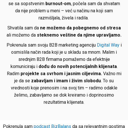
se sa sopstvenim
burnout-om
, počela sam da shvatam
da nije problem u meni – već u načinu na koji sam
razmišljala, živela i radila.
Shvatila sam da
ne možemo da pobegnemo od stresa
ali možemo da
steknemo veštine da njime upravljamo.
Pokrenula sam svoju B2B marketing agenciju
Digital Way
i
osmislila način rada koji je u skladu sa mnom. Malim i
srednjim B2B firmama pomažemo da efektnije
komuniciraju i
dođu do novih potencijalnih klijenata
.
Radim
projekte sa svrhom i jasnim ciljevima.
Važno mi
je da se
zabavljam i imam i živim slobodu
. To su
vrednosti koje prenosim i na svoj tim – radimo odakle
želimo, zabavljamo se dok kreiramo i doprinosimo
rezultatima klijenata.
Pokrenula sam
podcast BizBalans
da sa relevantnim gostima