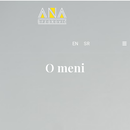
EN
SR
O meni