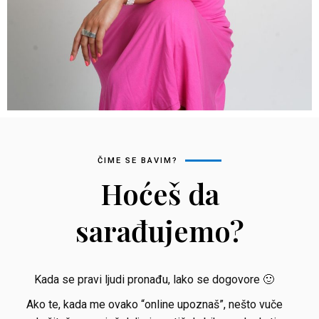
ČIME SE BAVIM?
Hoćeš da
sarađujemo?
Kada se pravi ljudi pronađu, lako se dogovore 🙂
Ako te, kada me ovako “online upoznaš”, nešto vuče