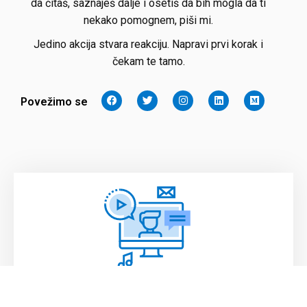
da čitaš, saznaješ dalje i osetiš da bih mogla da ti
nekako pomognem, piši mi.
Jedino akcija stvara reakciju. Napravi prvi korak i
čekam te tamo.
Povežimo se
Marketing i komunikacije.