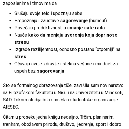
zaposlenima i timovima da:
Slušaju svoje telo i upoznaju sebe
Prepoznaju i zaustave
sagorevanje
(burnout)
Povećaju produktivnost, a
smanje sate rada
Nauče
kako da menjaju uverenja koja doprinose
stresu
Izgrade rezilijentnost, odnosno postanu “otporniji” na
stres
Očuvaju svoje zdravlje i steknu veštine i mindset za
uspeh bez
sagorevanja
Što se formalnog obrazovanja tiče, završila sam novinarstvo
na Filozofskom fakultetu u Nišu i na Univerzitetu u Minesoti,
SAD. Tokom studija bila sam član studentske organizacije
AIESEC.
Čitam u proseku jednu knjigu nedeljno. Trčim, planinarim,
treniram, obožavam prirodu, društvo, jedrenje, sport i dobro