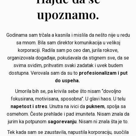
upoznamo.
Godinama sam trčala a kasnila i mislila da nešto nije u redu
sa mnom. Bila sam direktor komunikacija u velikoj
korporaciji. Radila sam po ceo dan, jurila rokove,
organizovala događaje, pokušavala da stignem sve, da se
svima svidim, prihvatim svaki zadatak i uvek budem
dostupna. Verovala sam da su to
profesionalizam i put
do uspeha.
Umorila bih se, pa krivila sebe što nisam “dovoljno
fokusirana, motivisana, sposobna”. U glavi haos. U telu
napetost i stres
. Unutra na ivici da
puknem
, spolja sa
osmehom. Česte prehlade i pad imuniteta. Nisam znala da
jurim ka potpunom
sagorevanju
. Nisam ni znala šta je to.
Tek kada sam se zaustavila, napustila korporaciju, suočila