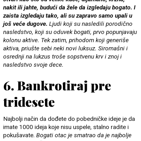
nakit ili jahte, budući da žele da izgledaju bogato. I
zaista izgledaju tako, ali su zapravo samo upali u
još veće dugove.
Ljudi koji su nasledili porodično
nasledstvo, koji su oduvek bogati, prvo popunjavaju
kolonu aktive. Tek zatim, prihodom koji generiše
aktiva, priušte sebi neki novi luksuz. Siromašni i
osrednji na lukzus troše sopstvenu krv i znoj i
nasledstvo svoje dece.
6. Bankrotiraj pre
tridesete
Najbolji način da dođete do pobedničke ideje je da
imate 1000 ideja koje nisu uspele, stalno radite i
pokušavate.
Bogati otac je smatrao da je najbolje