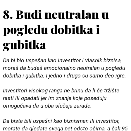
8. Budi neutralan u
pogledu dobitka i
gubitka
Da bi bio uspešan kao investitor i vlasnik biznisa,
moraš da budeš emocionalno neutralan u pogledu
dobitka i gubitka. I jedno i drugo su samo deo igre.
Investitori visokog ranga ne brinu da li će tržište
rasti ili opadati jer im znanje koje poseduju
omogućava da u oba slučaja zarade.
Da biste bili uspešni kao biznismen ili investitor,
morate da gledate svega pet odsto očima, a čak 95