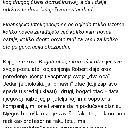
kog drugog člana domaćinstva), a da i dalje
održavate dotadašnji životni standard.
Finansijska inteligencija se ne ogleda toliko u tome
koliko novca zarađujete već koliko vam novca
ostaje, koliko dobro novac radi za vas i za koliko
ste ga generacija obezbedili.
Knjiga se zove
Bogati otac, siromašni otac
jer sve
svoje postulate i objašnjenja Robert daje kroz
poređenje učenja i vaspitanja svoja „dva oca“.
Jedan je biološki, „siromašni“ otac (koji zapravo
spada u srednju klasu) i drugi, bogati otac – tata
njegovoj najboljeg prijatelja koji ima sopstenu
kompaniju, milione i vreme da ih podučava biznisu.
Njegov biološki otac je završio fakultet, doktorirao i
radi kao profesor na fakultetu. Ima