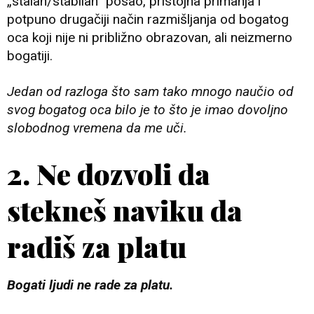
„stalan/stabilan“ posao, pristojna primanja i
potpuno drugačiji način razmišljanja od bogatog
oca koji nije ni približno obrazovan, ali neizmerno
bogatiji.
Jedan od razloga što sam tako mnogo naučio od
svog bogatog oca bilo je to što je imao dovoljno
slobodnog vremena da me uči.
2. Ne dozvoli da
stekneš naviku da
radiš za platu
Bogati ljudi ne rade za platu.