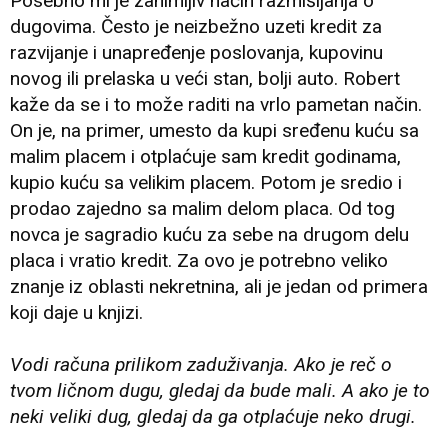
Posebno mi je zanimljiv način razmišljanja o
dugovima. Često je neizbežno uzeti kredit za
razvijanje i unapređenje poslovanja, kupovinu
novog ili prelaska u veći stan, bolji auto. Robert
kaže da se i to može raditi na vrlo pametan način.
On je, na primer, umesto da kupi sređenu kuću sa
malim placem i otplaćuje sam kredit godinama,
kupio kuću sa velikim placem. Potom je sredio i
prodao zajedno sa malim delom placa. Od tog
novca je sagradio kuću za sebe na drugom delu
placa i vratio kredit. Za ovo je potrebno veliko
znanje iz oblasti nekretnina, ali je jedan od primera
koji daje u knjizi.
Vodi računa prilikom zaduživanja. Ako je reč o
tvom ličnom dugu, gledaj da bude mali. A ako je to
neki veliki dug, gledaj da ga otplaćuje neko drugi.