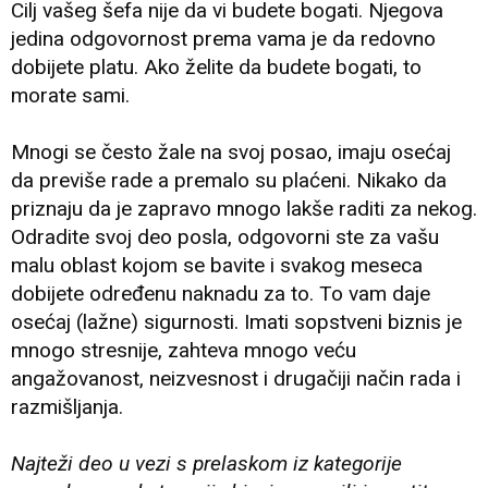
Cilj vašeg šefa nije da vi budete bogati. Njegova
jedina odgovornost prema vama je da redovno
dobijete platu. Ako želite da budete bogati, to
morate sami.
Mnogi se često žale na svoj posao, imaju osećaj
da previše rade a premalo su plaćeni. Nikako da
priznaju da je zapravo mnogo lakše raditi za nekog.
Odradite svoj deo posla, odgovorni ste za vašu
malu oblast kojom se bavite i svakog meseca
dobijete određenu naknadu za to. To vam daje
osećaj (lažne) sigurnosti. Imati sopstveni biznis je
mnogo stresnije, zahteva mnogo veću
angažovanost, neizvesnost i drugačiji način rada i
razmišljanja.
Najteži deo u vezi s prelaskom iz kategorije