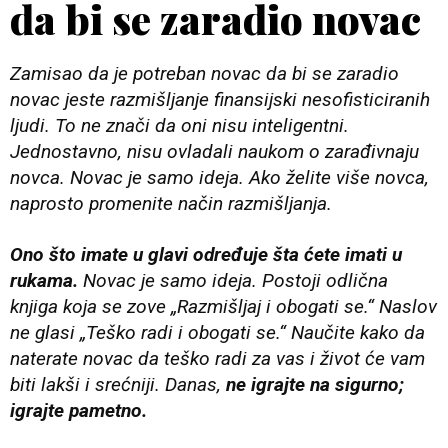
da bi se zaradio novac
Zamisao da je potreban novac da bi se zaradio
novac jeste razmišljanje finansijski nesofisticiranih
ljudi. To ne znači da oni nisu inteligentni.
Jednostavno, nisu ovladali naukom o zarađivnaju
novca. Novac je samo ideja. Ako želite više novca,
naprosto promenite način razmišljanja.
Ono što imate u glavi određuje šta ćete imati u
rukama.
Novac je samo ideja. Postoji odlična
knjiga koja se zove „Razmišljaj i obogati se.“ Naslov
ne glasi „Teško radi i obogati se.“ Naučite kako da
naterate novac da teško radi za vas i život će vam
biti lakši i srećniji. Danas,
ne igrajte na sigurno;
igrajte pametno.