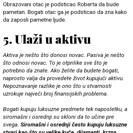
Obrazovani otac je podsticao Roberta da bude
pametan. Bogati otac ga je podsticao da zna kako
da zaposli pametne ljude.
5. Ulaži u aktivu
Aktiva je nešto što donosi novac. Pasiva je nešto
što odnosi novac. To je otprilike sve što je
potrebno da znate. Ako želite da budete bogati,
naprosto valja da provedete život kupujući aktivu.
Nepoznavanje razlike je ono što u stvarnosti
uzrokuje najveći broj finansijskih problema.
Bogati kupuju luksuzne predmete tek naposletku, a
siromašni i osrednji su skloni da to učine pre
svega.
Siromašni i osrednji često kupuju luksuzne
stvari kao što su velike kuće, dijamanti, krzna,