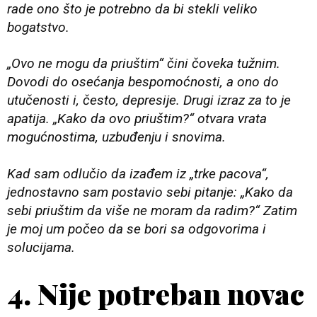
rade ono što je potrebno da bi stekli veliko
bogatstvo.
„Ovo ne mogu da priuštim“ čini čoveka tužnim.
Dovodi do osećanja bespomoćnosti, a ono do
utučenosti i, često, depresije. Drugi izraz za to je
apatija. „Kako da ovo priuštim?“ otvara vrata
mogućnostima, uzbuđenju i snovima.
Kad sam odlučio da izađem iz „trke pacova“,
jednostavno sam postavio sebi pitanje: „Kako da
sebi priuštim da više ne moram da radim?“ Zatim
je moj um počeo da se bori sa odgovorima i
solucijama.
4. Nije potreban novac