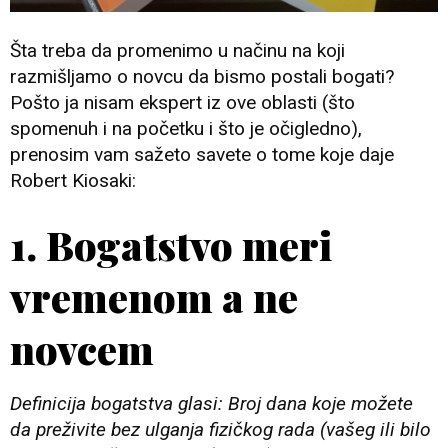
Šta treba da promenimo u načinu na koji
razmišljamo o novcu da bismo postali bogati?
Pošto ja nisam ekspert iz ove oblasti (što
spomenuh i na početku i što je očigledno),
prenosim vam sažeto savete o tome koje daje
Robert Kiosaki:
1. Bogatstvo meri
vremenom a ne
novcem
Definicija bogatstva glasi: Broj dana koje možete
da preživite bez ulganja fizičkog rada (vašeg ili bilo