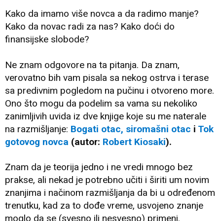
Kako da imamo više novca a da radimo manje?
Kako da novac radi za nas? Kako doći do
finansijske slobode?
Ne znam odgovore na ta pitanja. Da znam,
verovatno bih vam pisala sa nekog ostrva i terase
sa predivnim pogledom na pučinu i otvoreno more.
Ono što mogu da podelim sa vama su nekoliko
zanimljivih uvida iz dve knjige koje su me naterale
na razmišljanje:
Bogati otac, siromašni otac
i
Tok
gotovog novca
(autor:
Robert Kiosaki
).
Znam da je teorija jedno i ne vredi mnogo bez
prakse, ali nekad je potrebno učiti i širiti um novim
znanjima i načinom razmišljanja da bi u određenom
trenutku, kad za to dođe vreme, usvojeno znanje
moglo da se (svesno ili nesvesno) primeni.