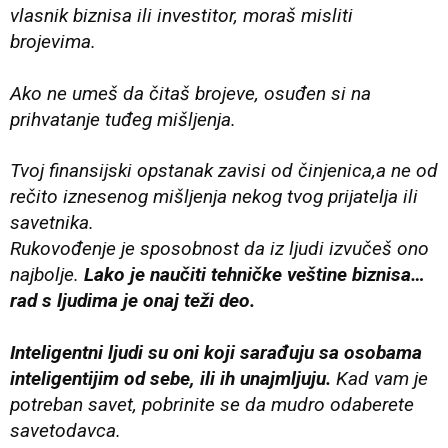
vlasnik biznisa ili investitor, moraš misliti
brojevima.
Ako ne umeš da čitaš brojeve, osuđen si na
prihvatanje tuđeg mišljenja.
Tvoj finansijski opstanak zavisi od činjenica,a ne od
rečito iznesenog mišljenja nekog tvog prijatelja ili
savetnika.
Rukovođenje je sposobnost da iz ljudi izvučeš ono
najbolje.
Lako je naučiti tehničke veštine biznisa…
rad s ljudima je onaj teži deo.
Inteligentni ljudi su oni koji sarađuju sa osobama
inteligentijim od sebe, ili ih unajmljuju.
Kad vam je
potreban savet, pobrinite se da mudro odaberete
savetodavca.