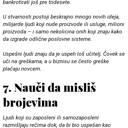
bankrotirati još pre tridesete.
U stvarnosti postoji beskrajno mnogo novih ideja,
milijarde ljudi koji nude proizvode ili usluge, milioni
proizvoda – i samo nekolicina onih koji znaju kako
da izgrade odlične poslovne sisteme.
Uspešni ljudi znaju da je uspeh loš učitelj. Čovek se
uči na greškama, a u biznisu se često greške
plaćaju novcem.
7. Nauči da misliš
brojevima
Ljudi koji su zaposleni ili samozaposleni
razmišljaju rečima dok, da bi bio uspešan kao