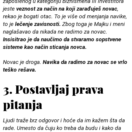
zaposlenog u kategoriju biznismena ili investitora
jeste
veznost za način na koji zarađuješ novac
,
rekao je bogati otac. To je više od menjanja navike,
to je
lečenje zavisnosti.
Zbog toga je Majku i meni
naglašavao da nikada ne radimo za novac.
Insisitrao je da naučimo da stvaramo sopstvene
sisteme kao način sticanja novca.
Novac je droga.
Navika da radimo za novac se vrlo
teško rešava.
3. Postavljaj prava
pitanja
Ljudi traže brz odgovor i hoće da im kažem šta da
rade. Umesto da čuju ko treba da budu i kako da