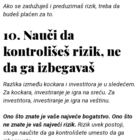
Ako se zadužuješ i preduzimaš rizik, treba da
budeš plaćen za to.
10. Nauči da
kontrolišeš rizik, ne
da ga izbegavaš
Razlika između kockara i investitora je u sledećem.
Za kockara, investiranje je igra na sreću. Za
investitora, investiranje je igra na veštinu.
Ono što znate je vaše najveće bogatstvo. Ono što
ne znate je vaš najveći rizik.
Rizik uvek postoji,
stoga naučite da ga kontrolišete umesto da ga