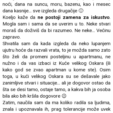
noći, dana na suncu, moru, bazenu, kao i mesec
dana kasnije… sve izgleda drugačije 🙂
Koeljo kaže da
ne postoji zamena za iskustvo
.
Mogla sam i sama da se uverim u to. Neke stvari
moraš da doživiš da bi razumeo. Ne neke… Većinu
zapravo.
Shvatila sam da kada izgleda da neko lupanjem
ujutru hoće da razvali vrata, to je možda samo zato
što želi da promeni posteljinu u apartmanu, ne
nužno i da vas izbaci iz Kuće velikog Oskara (ili
kako god se zvao apartman u kome ste). Osim
toga, u kući velikog Oskara su se dešavale jako
zanimljive stvari i situacije… ali je dogovor ostao da
šta se desi tamo, ostaje tamo, a kakva bih ja osoba
bila ako bih kršila dogovore 😉
Zatim, naučila sam da ma koliko radila sa ljudima,
znala i upoznavala ih, prag tolerancije može uvek