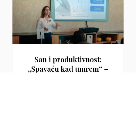
San i produktivnost:
„Spavaću kad umrem“ –
kako ovaj stav uništava
tvoje zdravlje