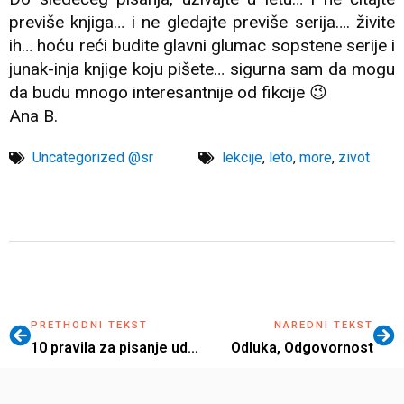
previše knjiga… i ne gledajte previše serija…. živite
ih… hoću reći budite glavni glumac sopstene serije i
junak-inja knjige koju pišete… sigurna sam da mogu
da budu mnogo interesantnije od fikcije 😉
Ana B.
Uncategorized @sr
lekcije
,
leto
,
more
,
zivot
PRETHODNI TEKST
NAREDNI TEKST
10 pravila za pisanje udžbenika
Odluka, Odgovornost