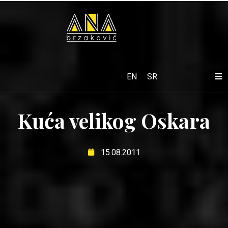
EN
SR
Kuća velikog Oskara
15.08.2011