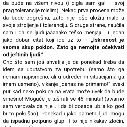
da bude na višem nivou (i digla sam ga! – svoj
prag tolerancije mislim). Nekad prva procena može
da bude pogrešna, zato nije loše uložiti malo u
svoje strpljenje i toleranciju. S druge strane, naučila
sam i da se ljudi jaaaaako teško menjaju… i jedan
jako dobar citat koji ide uz to –
„Iskrenost je
veoma skup poklon. Zato ga nemojte očekivati
od jeftinih ljudi.“
Ono što sam još shvatila je da ponekad treba da
idem sa uputstvom za upotrebu (samo što ga
nemam napismeno, ali u određenim situacijama ga
imam usmeno), vikanje „danas ne primamo!“ svaki
put kad neko pokuca na vrata može uvek da bude
smešno! Moguće je tuširati se 45 minuta! (stvarno
sam verovala da nije… i da bi dosada ubila ko god
bi to pokušao). Ponekad i jako pametni ljudi mogu
da ispadnu potpuno glupi. I to nije nikakav zločin,