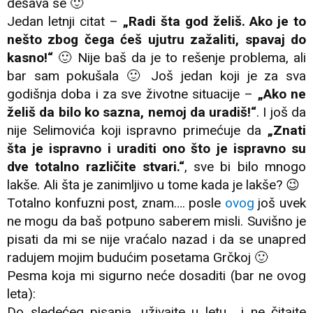
dešava se 🙂
Jedan letnji citat –
„Radi šta god želiš. Ako je to
nešto zbog čega ćeš ujutru zažaliti, spavaj do
kasno!“
🙂 Nije baš da je to rešenje problema, ali
bar sam pokušala 🙂 Još jedan koji je za sva
godišnja doba i za sve životne situacije –
„Ako ne
želiš da bilo ko sazna, nemoj da uradiš!“
. I još da
nije Selimovića koji ispravno primećuje da
„Znati
šta je ispravno i uraditi ono što je ispravno su
dve totalno različite stvari.“
, sve bi bilo mnogo
lakše. Ali šta je zanimljivo u tome kada je lakše? 😉
Totalno konfuzni post, znam…. posle
ovog
još uvek
ne mogu da baš potpuno saberem misli. Suvišno je
pisati da mi se nije vraćalo nazad i da se unapred
radujem mojim budućim posetama Grčkoj 🙂
Pesma koja mi sigurno neće dosaditi (bar ne ovog
leta):
Do sledećeg pisanja, uživajte u letu… i ne čitajte