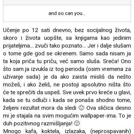
and so can you…
Učenje po 12 sati dnevno, bez socijalnog života,
skoro i života uopšte, sa knjigama kao jedinim
prijateljima… zvuči tako poznato… Jer i dalje slušam
o tome gde god se okrenem. Samo sada nisam ja
ta koja priča tu priču, već samo sluša. Sreća! Ono
što sam ja izvukla iz tog perioda (osim vremena za
uživanje sada) je da ako zaista misliš da nešto
možeš, i ako želiš, ne postoji apsolutno ništa što
će te sprečiti da uspeš. Sve uvek prvo kreće u glavi,
kada se tu odluči i kada se ponaša shodno tome,
željeni rezultat mora da sledi 🙂 Ova sličica desno
mi je stajala na svim mogućim wallpaper-ima. To je
duh pozitivnog razmišljanja! 🙂
Mnogo kafa, koktela, izlazaka, (neprospavanih)