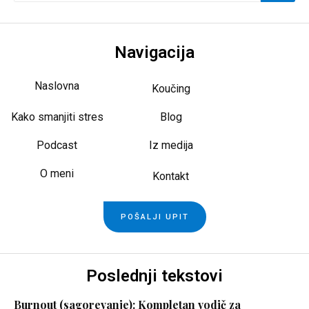
Navigacija
Naslovna
Koučing
Kako smanjiti stres
Blog
Podcast
Iz medija
O meni
Kontakt
POŠALJI UPIT
Poslednji tekstovi
Burnout (sagorevanje): Kompletan vodič za