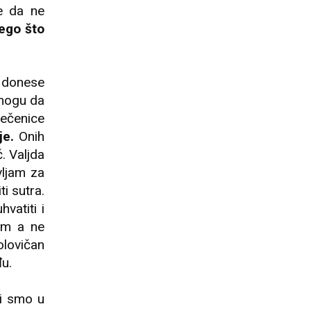
e da ne
ego što
 donese
 mogu da
rečenice
je.
Onih
. Valjda
vljam za
i sutra.
vatiti i
tim a ne
olovičan
u.
li smo u