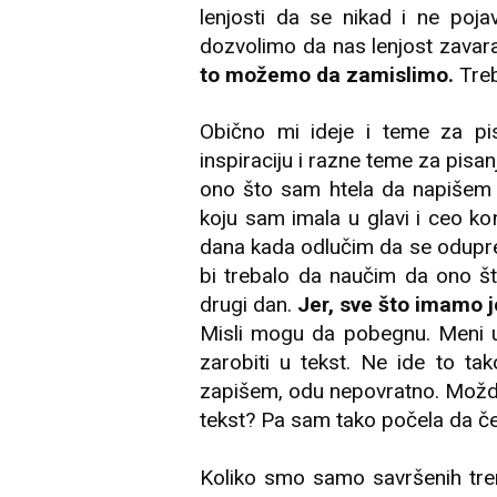
lenjosti da se nikad i ne poj
dozvolimo da nas lenjost zavar
to možemo da zamislimo.
Treb
Obično mi ideje i teme za p
inspiraciju i razne teme za pis
ono što sam htela da napišem 
koju sam imala u glavi i ceo k
dana kada odlučim da se oduprem
bi trebalo da naučim da ono š
drugi dan.
Jer, sve što imamo j
Misli mogu da pobegnu. Meni u
zarobiti u tekst. Ne ide to ta
zapišem, odu nepovratno. Možda
tekst? Pa sam tako počela da če
Koliko smo samo savršenih tren