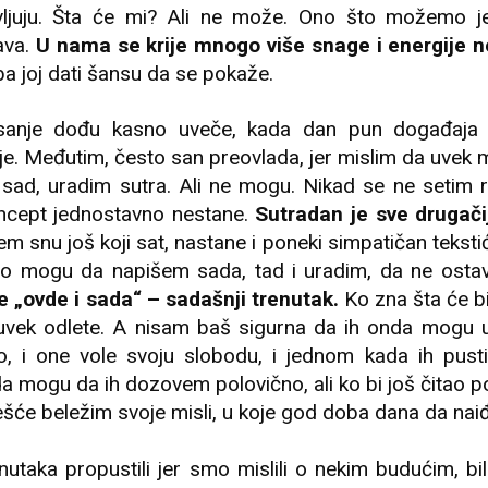
avljuju. Šta će mi? Ali ne može. Ono što možemo j
ava.
U nama se krije mnogo više snage i energije n
a joj dati šansu da se pokaže.
isanje dođu kasno uveče, kada dan pun događaja
anje. Međutim, često san preovlada, jer mislim da uvek
sad, uradim sutra. Ali ne mogu. Nikad se ne setim 
oncept jednostavno nestane.
Sutradan je sve drugači
 snu još koji sat, nastane i poneki simpatičan tekstić
to mogu da napišem sada, tad i uradim, da ne osta
e „ovde i sada“ – sadašnji trenutak.
Ko zna šta će bit
vek odlete. A nisam baš sigurna da ih onda mogu uh
ko, i one vole svoju slobodu, i jednom kada ih pus
 mogu da ih dozovem polovično, ali ko bi još čitao p
šće beležim svoje misli, u koje god doba dana da naiđ
utaka propustili jer smo mislili o nekim budućim, bi