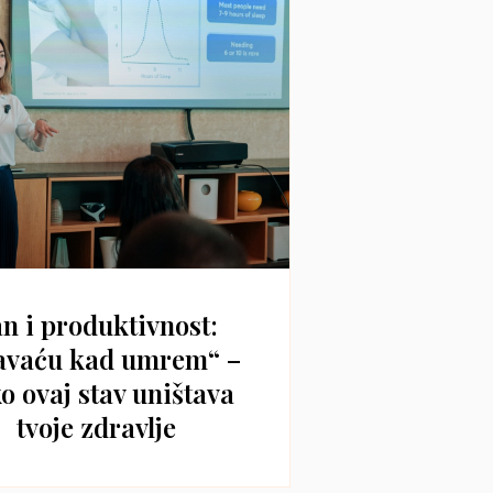
n i produktivnost:
avaću kad umrem“ –
o ovaj stav uništava
tvoje zdravlje