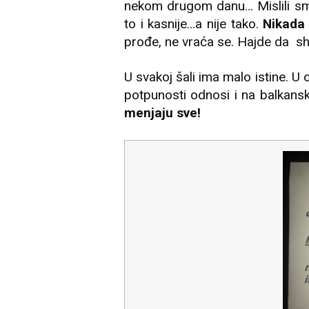
nekom drugom danu… Mislili s
to i kasnije…a nije tako.
Nikada
prođe, ne vraća se. Hajde da sh
U svakoj šali ima malo istine. U
potpunosti odnosi i na balkansk
menjaju sve!