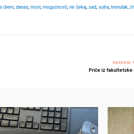
e diem
,
danas
,
misli
,
mogućnosti
,
ne čekaj
,
sad
,
sutra
,
trenutak
,
ži
NAREDNI 
Priče iz fakultetske