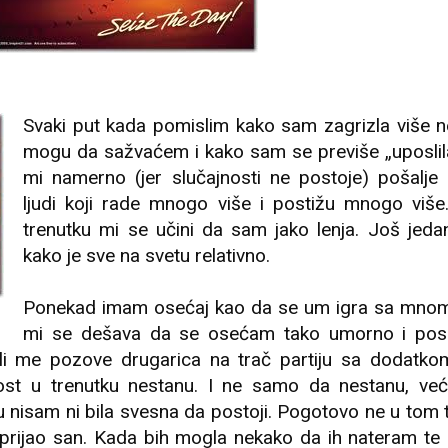
Svaki put kada pomislim kako sam zagrizla više 
mogu da sažvaćem i kako sam se previše „uposlila
mi namerno (jer slučajnosti ne postoje) pošalje
ljudi koji rade mnogo više i postižu mnogo viš
trenutku mi se učini da sam jako lenja. Još jed
kako je sve na svetu relativno.
Ponekad imam osećaj kao da se um igra sa mnom
mi se dešava da se osećam tako umorno i pos
li me pozove drugarica na trač partiju sa dodatko
t u trenutku nestanu. I ne samo da nestanu, već
u nisam ni bila svesna da postoji. Pogotovo ne u tom 
 prijao san. Kada bih mogla nekako da ih nateram te