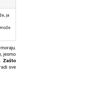
e, ja
e može
 moraju.
e, jesmo
i.
Zašto
radi sve