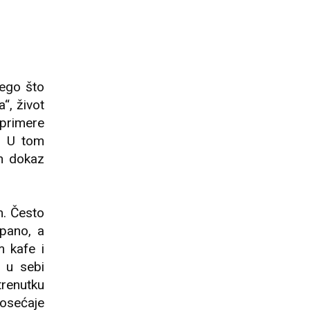
nego što
“, život
 primere
e. U tom
an dokaz
. Često
pano, a
m kafe i
 u sebi
trenutku
 osećaje