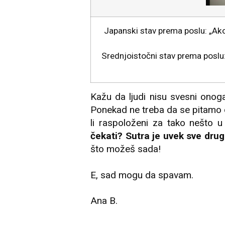
Japanski stav prema poslu: „Ako
Srednjoistočni stav prema poslu:
Kažu da ljudi nisu svesni onog
Ponekad ne treba da se pitamo da
li raspoloženi za tako nešto u
čekati? Sutra je uvek sve drug
što možeš sada!
E, sad mogu da spavam.
Ana B.