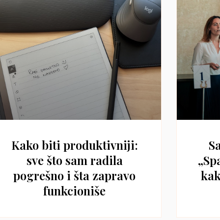
Kako biti produktivniji:
Sa
sve što sam radila
„Sp
pogrešno i šta zapravo
kak
funkcioniše