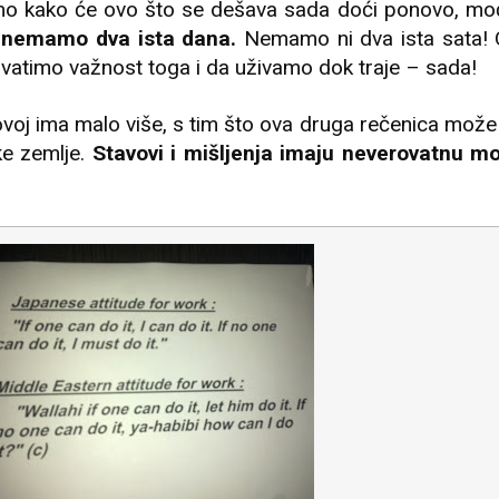
mo kako će ovo što se dešava sada doći ponovo, mo
 nemamo dva ista dana.
Nemamo ni dva ista sata! 
vatimo važnost toga i da uživamo dok traje – sada!
 ovoj ima malo više, s tim što ova druga rečenica može
e zemlje.
Stavovi i mišljenja imaju neverovatnu mo