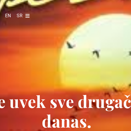
EN
SR
e uvek sve drugači
danas.