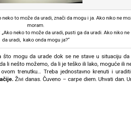
 neko to može da uradi, znači da mogu i ja. Ako niko ne mož
moram.
 „Ako neko to može da uradi, pusti ga da uradi. Ako niko n
da uradi, kako onda mogu ja?“
a što mogu da urade dok se ne stave u situaciju da
 li nešto možemo, da li je teško ili lako, moguće ili n
 ovom trenutku… Treba jednostavno krenuti i uradit
ačije.
Živi danas. Čuveno – carpe diem. Uhvati dan. U