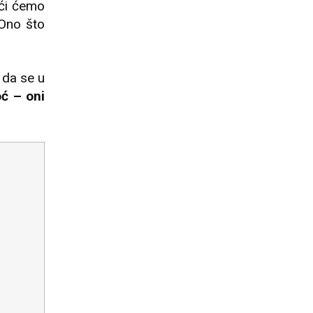
ći ćemo
Ono što
 da se u
ć – oni