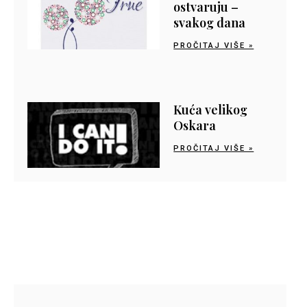
ostvaruju –
svakog dana
PROČITAJ VIŠE »
Kuća velikog
Oskara
PROČITAJ VIŠE »