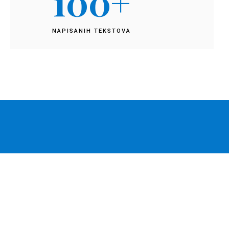
100
+
NAPISANIH TEKSTOVA
Pinterest Secrets
Free step-by-step guide lorem ipsum dolor sit amet,
consectetur adipiscing elit, sed do eiusmod tempor