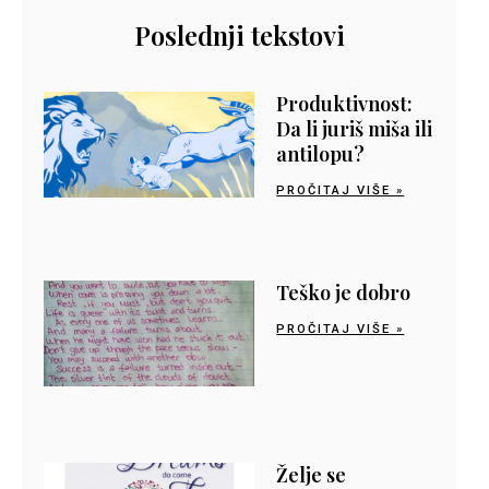
Poslednji tekstovi
Produktivnost:
Da li juriš miša ili
antilopu?
PROČITAJ VIŠE »
Teško je dobro
PROČITAJ VIŠE »
Želje se