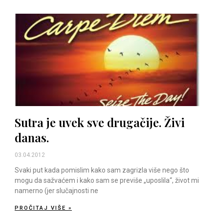
Sutra je uvek sve drugačije. Živi
danas.
03.04.2012
Svaki put kada pomislim kako sam zagrizla više nego što
mogu da sažvaćem i kako sam se previše „uposlila“, život mi
namerno (jer slučajnosti ne
PROČITAJ VIŠE »