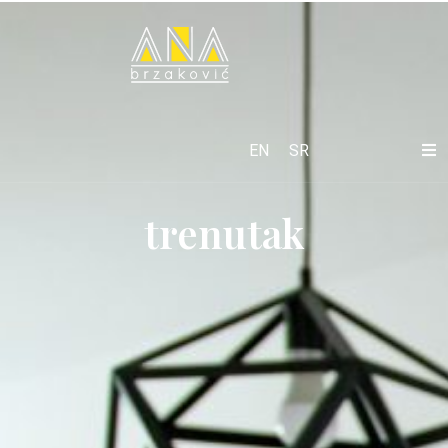
EN
SR
trenutak