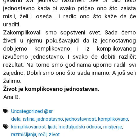
galamu svi jednako razumeli. Sve bi bilo tako
jednostavno kada bi svako pričao ono što zaista
misli, želi i oseća… i radio ono što kaže da će
uraditi.
Zakomplikovali smo sopstveni svet. Sada ćemo
živeti u njemu pokušavajući da iz jednostavnog
dobijemo komplikovano i iz komplikovanog
izvučemo jednostavno. I svako će dobiti različit
rezultat. Na tome smo godinama uporno radili svi
zajedno. Dobili smo ono što sada imamo. A još se i
žalimo.
Život je komplikovano jednostavan.
Ana B.
Uncategorized @sr
dela
,
istina
,
jednostavno
,
jednostavnost
,
komplikovano
,
komplikovanost
,
ljudi
,
međuljudski odnosi
,
mišljenje
,
razmišljanja
,
reči
,
zivot