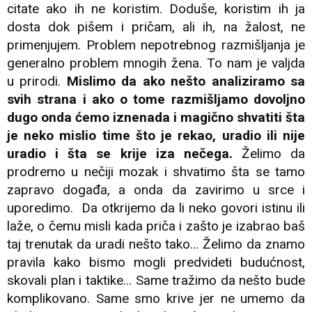
citate ako ih ne koristim. Doduše, koristim ih ja
dosta dok pišem i pričam, ali ih, na žalost, ne
primenjujem. Problem nepotrebnog razmišljanja je
generalno problem mnogih žena. To nam je valjda
u prirodi.
Mislimo da ako nešto analiziramo sa
svih strana i ako o tome razmišljamo dovoljno
dugo onda ćemo iznenada i magično shvatiti šta
je neko mislio time što je rekao, uradio ili nije
uradio i šta se krije iza nečega.
Želimo da
prodremo u nečiji mozak i shvatimo šta se tamo
zapravo događa, a onda da zavirimo u srce i
uporedimo. Da otkrijemo da li neko govori istinu ili
laže, o čemu misli kada priča i zašto je izabrao baš
taj trenutak da uradi nešto tako… Želimo da znamo
pravila kako bismo mogli predvideti budućnost,
skovali plan i taktike… Same tražimo da nešto bude
komplikovano. Same smo krive jer ne umemo da