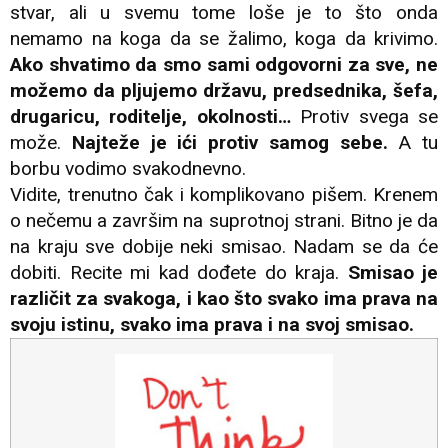
stvar, ali u svemu tome loše je to što onda
nemamo na koga da se žalimo, koga da krivimo.
Ako shvatimo da smo sami odgovorni za sve, ne
možemo da pljujemo državu, predsednika, šefa,
drugaricu, roditelje, okolnosti…
Protiv svega se
može.
Najteže je ići protiv samog sebe.
A tu
borbu vodimo svakodnevno.
Vidite, trenutno čak i komplikovano pišem. Krenem
o nečemu a završim na suprotnoj strani. Bitno je da
na kraju sve dobije neki smisao. Nadam se da će
dobiti. Recite mi kad dođete do kraja.
Smisao je
različit za svakoga, i kao što svako ima prava na
svoju istinu, svako ima prava i na svoj smisao.