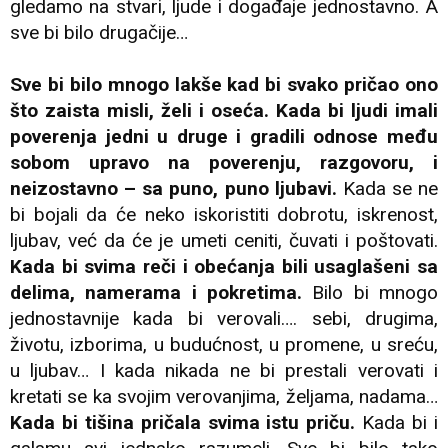
gledamo na stvari, ljude i događaje jednostavno. A
sve bi bilo drugačije…
Sve bi bilo mnogo lakše kad bi svako pričao ono
što zaista misli, želi i oseća. Kada bi ljudi imali
poverenja jedni u druge i gradili odnose među
sobom upravo na poverenju, razgovoru, i
neizostavno – sa puno, puno ljubavi.
Kada se ne
bi bojali da će neko iskoristiti dobrotu, iskrenost,
ljubav, već da će je umeti ceniti, čuvati i poštovati.
Kada bi svima reči i obećanja bili usaglašeni sa
delima, namerama i pokretima.
Bilo bi mnogo
jednostavnije kada bi verovali…. sebi, drugima,
životu, izborima, u budućnost, u promene, u sreću,
u ljubav… I kada nikada ne bi prestali verovati i
kretati se ka svojim verovanjima, željama, nadama…
Kada bi tišina pričala svima istu priču.
Kada bi i