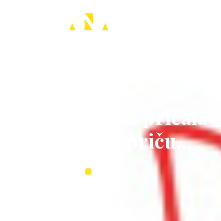
EN
SR
Kada bi tišina pričala
svima istu priču…
05.03.2012