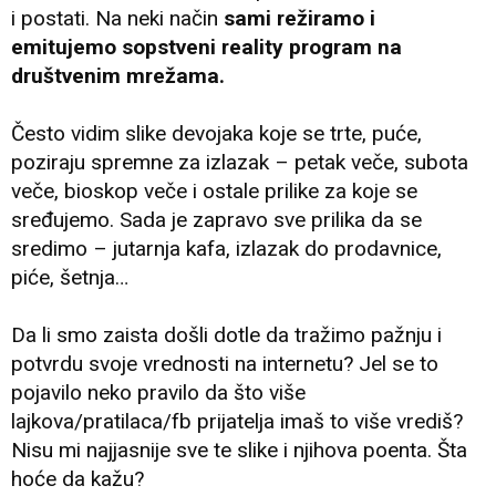
i postati. Na neki način
sami režiramo i
emitujemo sopstveni reality program na
društvenim mrežama.
Često vidim slike devojaka koje se trte, puće,
poziraju spremne za izlazak – petak veče, subota
veče, bioskop veče i ostale prilike za koje se
sređujemo. Sada je zapravo sve prilika da se
sredimo – jutarnja kafa, izlazak do prodavnice,
piće, šetnja…
Da li smo zaista došli dotle da tražimo pažnju i
potvrdu svoje vrednosti na internetu? Jel se to
pojavilo neko pravilo da što više
lajkova/pratilaca/fb prijatelja imaš to više vrediš?
Nisu mi najjasnije sve te slike i njihova poenta. Šta
hoće da kažu?