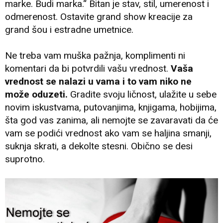
marke. Budi marka.“ Bitan je stav, stil, umerenost i
odmerenost. Ostavite grand show kreacije za
grand šou i estradne umetnice.
Ne treba vam muška pažnja, komplimenti ni
komentari da bi potvrdili vašu vrednost.
Vaša
vrednost se nalazi u vama i to vam niko ne
može oduzeti.
Gradite svoju ličnost, ulažite u sebe
novim iskustvama, putovanjima, knjigama, hobijima,
šta god vas zanima, ali nemojte se zavaravati da će
vam se podići vrednost ako vam se haljina smanji,
suknja skrati, a dekolte stesni. Obično se desi
suprotno.