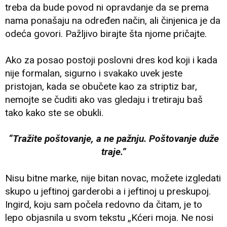
treba da bude povod ni opravdanje da se prema
nama ponašaju na određen način, ali činjenica je da
odeća govori. Pažljivo birajte šta njome pričajte.
Ako za posao postoji poslovni dres kod koji i kada
nije formalan, sigurno i svakako uvek jeste
pristojan, kada se obučete kao za striptiz bar,
nemojte se čuditi ako vas gledaju i tretiraju baš
tako kako ste se obukli.
“Tražite poštovanje, a ne pažnju. Poštovanje duže
traje.”
Nisu bitne marke, nije bitan novac, možete izgledati
skupo u jeftinoj garderobi a i jeftinoj u preskupoj.
Ingird, koju sam počela redovno da čitam, je to
lepo objasnila u svom tekstu „Kćeri moja. Ne nosi