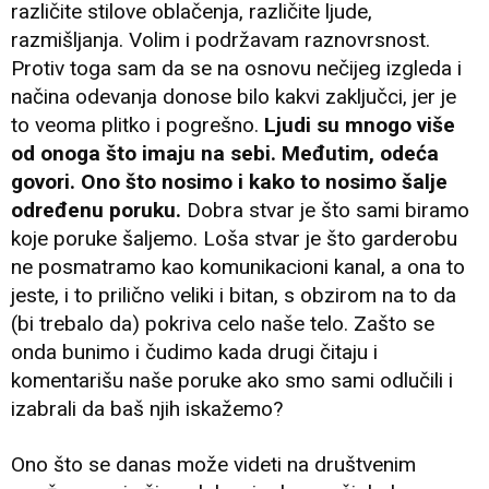
različite stilove oblačenja, različite ljude,
razmišljanja. Volim i podržavam raznovrsnost.
Protiv toga sam da se na osnovu nečijeg izgleda i
načina odevanja donose bilo kakvi zaključci, jer je
to veoma plitko i pogrešno.
Ljudi su mnogo više
od onoga što imaju na sebi. Međutim, odeća
govori. Ono što nosimo i kako to nosimo šalje
određenu poruku.
Dobra stvar je što sami biramo
koje poruke šaljemo. Loša stvar je što garderobu
ne posmatramo kao komunikacioni kanal, a ona to
jeste, i to prilično veliki i bitan, s obzirom na to da
(bi trebalo da) pokriva celo naše telo. Zašto se
onda bunimo i čudimo kada drugi čitaju i
komentarišu naše poruke ako smo sami odlučili i
izabrali da baš njih iskažemo?
Ono što se danas može videti na društvenim