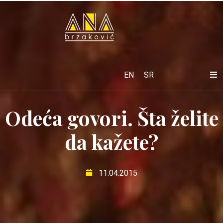
EN
SR
Odeća govori. Šta želite
da kažete?
11.04.2015