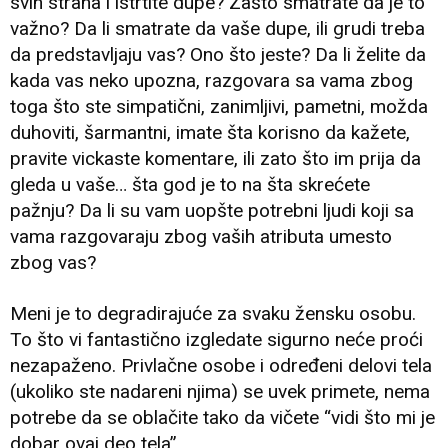
svih strana i istrtite dupe? Zašto smatrate da je to
važno? Da li smatrate da vaše dupe, ili grudi treba
da predstavljaju vas? Ono što jeste? Da li želite da
kada vas neko upozna, razgovara sa vama zbog
toga što ste simpatični, zanimljivi, pametni, možda
duhoviti, šarmantni, imate šta korisno da kažete,
pravite vickaste komentare, ili zato što im prija da
gleda u vaše… šta god je to na šta skrećete
pažnju? Da li su vam uopšte potrebni ljudi koji sa
vama razgovaraju zbog vaših atributa umesto
zbog vas?
Meni je to degradirajuće za svaku žensku osobu.
To što vi fantastično izgledate sigurno neće proći
nezapaženo. Privlačne osobe i određeni delovi tela
(ukoliko ste nadareni njima) se uvek primete, nema
potrebe da se oblačite tako da vičete “vidi što mi je
dobar ovaj deo tela”.