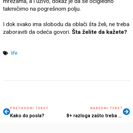
mrežama, a i uživo, dokaz je da se očigledno
takmičimo na pogrešnom polju.
I dok svako ima slobodu da oblači šta želi, ne treba
zaboraviti da odeća govori.
Šta želite da kažete?
life
PRETHODNI TEKST
NAREDNI TEKST
Kako do posla?
8+ razloga zašto treba neko vreme živeti u inostranstvu