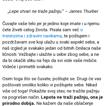
„Lepe stvari ne traže pažnju.“ – James Thurber
Čuvajte vaše telo jer je jedino koje imate i u njemu
ćete živeti celog života. Pisala sam već
o
treninzima i zdravim navikama
, te poštujem i
pozdržavam sve koji ulažu u svaki aspekt sebe, a
naš izgled je svakako jedan od bitnih činilaca naše
ličnosti. Vežbajte i ulažite u sebe zbog sebe, a ne
da bi okačili sliku na fejs da svi vide vaše mišiće.
Videće i primetiti svakako.
Osim toga što se čuvate, poštujte se. Drugi će vas
poštovati onoliko koliko vi poštujete sebe. Nikad
više od toga! Pokažite svoj stav, ne tražite pažnju
na pogrešan način.
Lepota ne traži pažnju, ona je
prirodno dobija.
Ne kažem da naše oblačenje