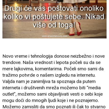
Novo vreme i tehnologija donose neizbežno i nove
trendove. Naša vrednost i lepota počeli su da se
mere lajkovima, komentarima. Počeli smo sami da
tražimo potvrde o našem izgledu na internetu.
Valjda nam je zanimljiva ta spoznaja da putem
interneta i društvenih mreža možemo biti “media
outlet”, možemo sami objavljivati vesti o sebi koje
mogu doći do mnogih ljudi koje i ne poznajemo.
Možemo zamisliti da smo poznati ili čak to stvarno