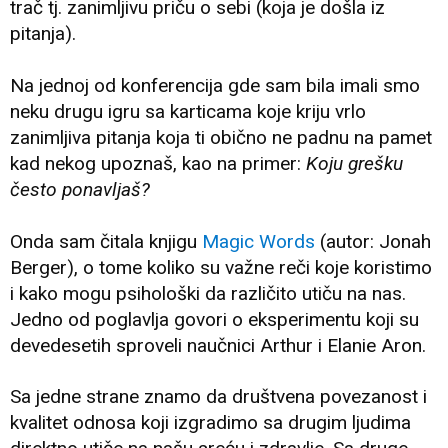
trač tj. zanimljivu priču o sebi (koja je došla iz
pitanja).
Na jednoj od konferencija gde sam bila imali smo
neku drugu igru sa karticama koje kriju vrlo
zanimljiva pitanja koja ti obično ne padnu na pamet
kad nekog upoznaš, kao na primer:
Koju grešku
često ponavljaš?
Onda sam čitala knjigu
Magic Words
(autor: Jonah
Berger), o tome koliko su važne reči koje koristimo
i kako mogu psihološki da različito utiču na nas.
Jedno od poglavlja govori o eksperimentu koji su
devedesetih sproveli naučnici Arthur i Elanie Aron.
Sa jedne strane znamo da društvena povezanost i
kvalitet odnosa koji izgradimo sa drugim ljudima