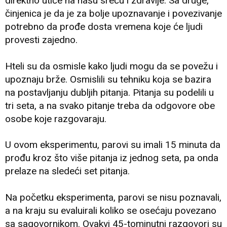
direktno utiče na našu sreću i zdravlje. Sa druge,
činjenica je da je za bolje upoznavanje i povezivanje
potrebno da prođe dosta vremena koje će ljudi
provesti zajedno.
Hteli su da osmisle kako ljudi mogu da se povežu i
upoznaju brže. Osmislili su tehniku koja se bazira
na postavljanju dubljih pitanja. Pitanja su podelili u
tri seta, a na svako pitanje treba da odgovore obe
osobe koje razgovaraju.
U ovom eksperimentu, parovi su imali 15 minuta da
prođu kroz što više pitanja iz jednog seta, pa onda
prelaze na sledeći set pitanja.
Na početku eksperimenta, parovi se nisu poznavali,
a na kraju su evaluirali koliko se osećaju povezano
sa sagovornikom. Ovakvi 45-tominutni razgovori su