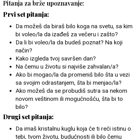
Pitanja za brže upoznavanje:
Prvi set pitanja:
Da možeš da biraš bilo koga na svetu, sa kim
bi voleo/la da izađeš za večeru i zašto?
Da li bi voleo/la da budeš poznat? Na koji
način?
Kako izgleda tvoj savršen dan?
Na čemu u životu si najviše zahvalan/a?
Ako bi mogao/la da promeniš bilo šta u vezi
sa svojim odrastanjem, šta bi menjao/la?
Ako možeš da se probudiš sutra sa nekom
novom veštinom ili mogućnošću, šta bi to
bilo?
Drugi set pitanja:
Da imaš kristalnu kuglu koja će ti reći istinu o
tebi, tvom životu, budućnosti ili bilo čemu