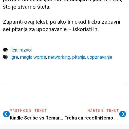
što je stvarno šteta.
Zapamti ovaj tekst, pa ako ti nekad treba zabavni
set pitanja za upoznavanje – iskoristi ih.
licni razvoj
igre
,
magic words
,
networking
,
pitanja
,
uopznavanje
PRETHODNI TEKST
NAREDNI TEKST
Kindle Scribe vs Remarkable – posebni tableti za pisanje
Treba da redefinišemo način na koji živimo i radimo