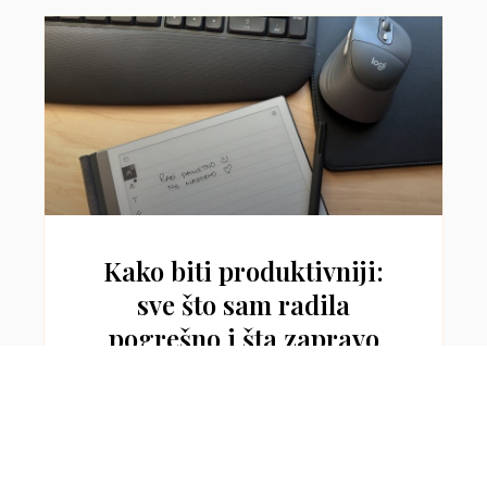
Kako biti produktivniji:
sve što sam radila
pogrešno i šta zapravo
funkcioniše