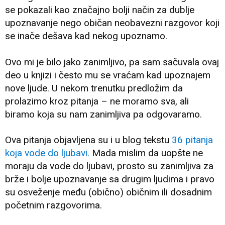
se pokazali kao značajno bolji način za dublje
upoznavanje nego običan neobavezni razgovor koji
se inače dešava kad nekog upoznamo.
Ovo mi je bilo jako zanimljivo, pa sam sačuvala ovaj
deo u knjizi i često mu se vraćam kad upoznajem
nove ljude. U nekom trenutku predložim da
prolazimo kroz pitanja – ne moramo sva, ali
biramo koja su nam zanimljiva pa odgovaramo.
Ova pitanja objavljena su i u blog tekstu
36 pitanja
koja vode do ljubavi.
Mada mislim da uopšte ne
moraju da vode do ljubavi, prosto su zanimljiva za
brže i bolje upoznavanje sa drugim ljudima i pravo
su osveženje među (obično) običnim ili dosadnim
početnim razgovorima.