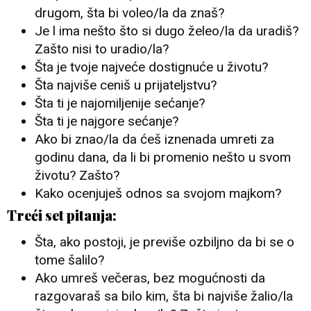
drugom, šta bi voleo/la da znaš?
Je l ima nešto što si dugo želeo/la da uradiš?
Zašto nisi to uradio/la?
Šta je tvoje najveće dostignuće u životu?
Šta najviše ceniš u prijateljstvu?
Šta ti je najomiljenije sećanje?
Šta ti je najgore sećanje?
Ako bi znao/la da ćeš iznenada umreti za
godinu dana, da li bi promenio nešto u svom
životu? Zašto?
Kako ocenjuješ odnos sa svojom majkom?
Treći set pitanja:
Šta, ako postoji, je previše ozbiljno da bi se o
tome šalilo?
Ako umreš večeras, bez mogućnosti da
razgovaraš sa bilo kim, šta bi najviše žalio/la