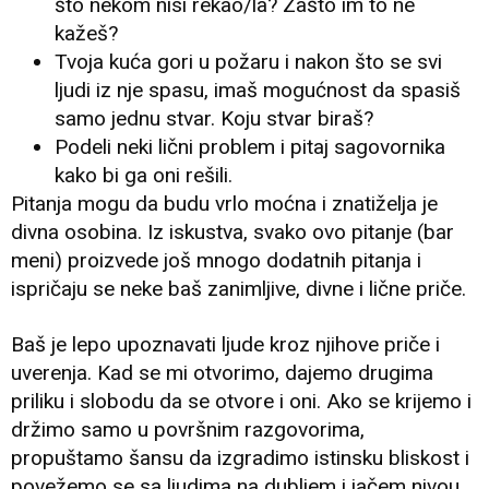
što nekom nisi rekao/la? Zašto im to ne
kažeš?
Tvoja kuća gori u požaru i nakon što se svi
ljudi iz nje spasu, imaš mogućnost da spasiš
samo jednu stvar. Koju stvar biraš?
Podeli neki lični problem i pitaj sagovornika
kako bi ga oni rešili.
Pitanja mogu da budu vrlo moćna i znatiželja je
divna osobina. Iz iskustva, svako ovo pitanje (bar
meni) proizvede još mnogo dodatnih pitanja i
ispričaju se neke baš zanimljive, divne i lične priče.
Baš je lepo upoznavati ljude kroz njihove priče i
uverenja. Kad se mi otvorimo, dajemo drugima
priliku i slobodu da se otvore i oni. Ako se krijemo i
držimo samo u površnim razgovorima,
propuštamo šansu da izgradimo istinsku bliskost i
povežemo se sa ljudima na dubljem i jačem nivou,