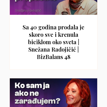
Sa 40 godina prodala je
skoro sve i krenula
biciklom oko sveta |
Snežana Radojičić |
BizBalans 48