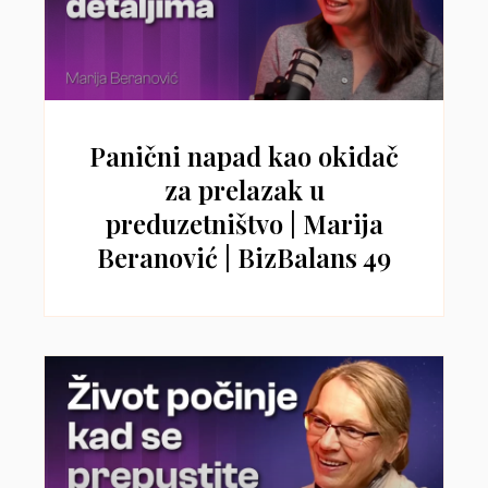
Panični napad kao okidač
za prelazak u
preduzetništvo | Marija
Beranović | BizBalans 49