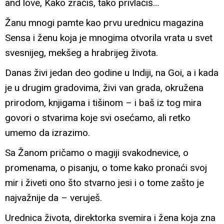
and love, Kako zračiš, tako privlačiš…
Žanu mnogi pamte kao prvu urednicu magazina
Sensa i ženu koja je mnogima otvorila vrata u svet
svesnijeg, mekšeg a hrabrijeg života.
Danas živi jedan deo godine u Indiji, na Goi, a i kada
je u drugim gradovima, živi van grada, okružena
prirodom, knjigama i tišinom – i baš iz tog mira
govori o stvarima koje svi osećamo, ali retko
umemo da izrazimo.
Sa Žanom pričamo o magiji svakodnevice, o
promenama, o pisanju, o tome kako pronaći svoj
mir i živeti ono što stvarno jesi i o tome zašto je
najvažnije da – veruješ.
Urednica života, direktorka svemira i žena koja zna