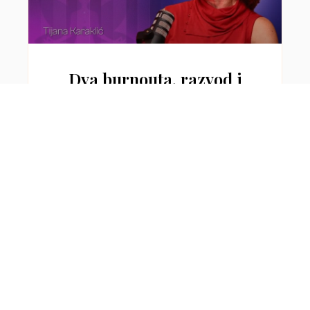
Dva burnouta, razvod i
povratak sebi | Tijana
Karaklić | BizBalans 47