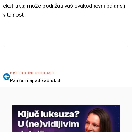
ekstrakta može podržati vaš svakodnevni balans i
vitalnost.
PRETHODNI PODCAST
Panični napad kao okidač za prelazak u preduzetništvo | Marija Beranović | BizBalans 49