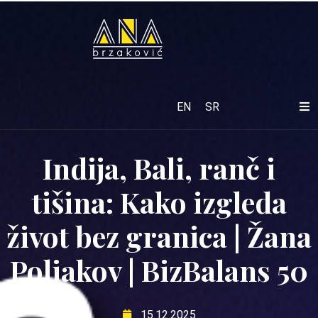
EN
SR
Indija, Bali, ranč i
tišina: Kako izgleda
život bez granica | Žana
Poliakov | BizBalans 50
15.12.2025