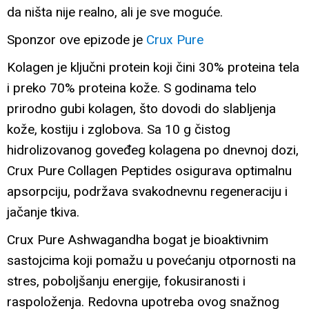
da ništa nije realno, ali je sve moguće.
Sponzor ove epizode je
Crux Pure
Kolagen je ključni protein koji čini 30% proteina tela
i preko 70% proteina kože. S godinama telo
prirodno gubi kolagen, što dovodi do slabljenja
kože, kostiju i zglobova. Sa 10 g čistog
hidrolizovanog goveđeg kolagena po dnevnoj dozi,
Crux Pure Collagen Peptides osigurava optimalnu
apsorpciju, podržava svakodnevnu regeneraciju i
jačanje tkiva.
Crux Pure Ashwagandha bogat je bioaktivnim
sastojcima koji pomažu u povećanju otpornosti na
stres, poboljšanju energije, fokusiranosti i
raspoloženja. Redovna upotreba ovog snažnog