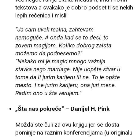
tekstova a svakako je dobro podsetiti se nekih
lepih rečenica i misli:
“Ja sam uvek realna, zahtevam
nemoguće. A onda kad se to desi, to
zovem magijom. Koliko dobrog zaista
možemo da podnesemo?”
“Nekako mi je magic mnogo važnija
stavka nego marriage. Nije uopšte stvar u
tome da li jurim karijeru ili ne. To je opšte
mesto. I ne jurim karijeru, ona juri mene.
Radim ono u šta verujem.”
„Šta nas pokreće“ – Danijel H. Pink
Možda ste čuli za ovu knjigu jer se dosta
pominje na raznim konferencijama (u originalu