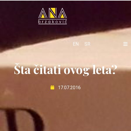
EN
SR
Šta čitati ovog leta?
17.07.2016