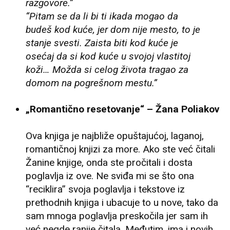
razgovore.”
“Pitam se da li bi ti ikada mogao da
budeš kod kuće, jer dom nije mesto, to je
stanje svesti. Zaista biti kod kuće je
osećaj da si kod kuće u svojoj vlastitoj
koži… Možda si celog života tragao za
domom na pogrešnom mestu.”
„Romantično resetovanje“ – Žana Poliakov
Ova knjiga je najbliže opuštajućoj, laganoj,
romantičnoj knjizi za more. Ako ste već čitali
Žanine knjige, onda ste pročitali i dosta
poglavlja iz ove. Ne sviđa mi se što ona
“reciklira” svoja poglavlja i tekstove iz
prethodnih knjiga i ubacuje to u nove, tako da
sam mnoga poglavlja preskočila jer sam ih
već negde ranije čitala. Međutim, ima i novih