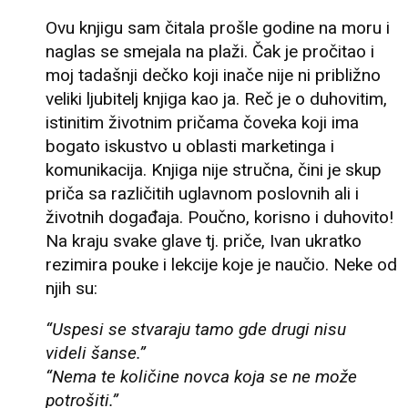
Ovu knjigu sam čitala prošle godine na moru i
naglas se smejala na plaži. Čak je pročitao i
moj tadašnji dečko koji inače nije ni približno
veliki ljubitelj knjiga kao ja. Reč je o duhovitim,
istinitim životnim pričama čoveka koji ima
bogato iskustvo u oblasti marketinga i
komunikacija. Knjiga nije stručna, čini je skup
priča sa različitih uglavnom poslovnih ali i
životnih događaja. Poučno, korisno i duhovito!
Na kraju svake glave tj. priče, Ivan ukratko
rezimira pouke i lekcije koje je naučio. Neke od
njih su:
“Uspesi se stvaraju tamo gde drugi nisu
videli šanse.”
“Nema te količine novca koja se ne može
potrošiti.”