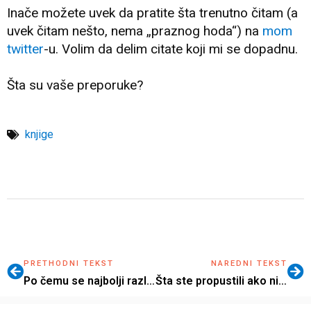
Inače možete uvek da pratite šta trenutno čitam (a
uvek čitam nešto, nema „praznog hoda“) na
mom
twitter
-u. Volim da delim citate koji mi se dopadnu.
Šta su vaše preporuke?
knjige
PRETHODNI TEKST
NAREDNI TEKST
Po čemu se najbolji razlikuju od prosečnih?
Šta ste propustili ako niste bili na #KAKTUS2016