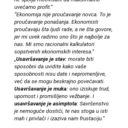
uvećamo profit.”
“Ekonomija nije proučavanje novca. To je
proučavanje ponašanja. Ekonomisti
proučavaju šta ljudi rade, a ne šta govore,
jer mi uvek radimo ono što je najbolje za
nas. Mi smo racionalni kalkulatori
sopstvenih ekonomskih interesa.”
„
Usavršavanje je stav
: morate biti
sposobni da uvidite kako vaše
sposobnosti nisu date i nepromenljive,
već da se mogu beskrajno povećavati.
Usavršavanje je muka
: ono iziskuje trud,
upornost i promišljeno vežbanje. I
usavršavanje je asimptota
: Savršenstvo
je nemoguće dostići, te nas stoga u isti
mah i privlači i izaziva nam frustaciju.“