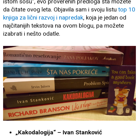
istom sosu“, evo proverenih predloga šta možete
da čitate ovog leta. Objavila sam i svoju listu
top 10
knjiga za lični razvoj i napredak
, koja je jedan od
najčitanijih tekstova na ovom blogu, pa možete
izabrati i nešto odatle.
„Kakodalogija“ – Ivan Stanković