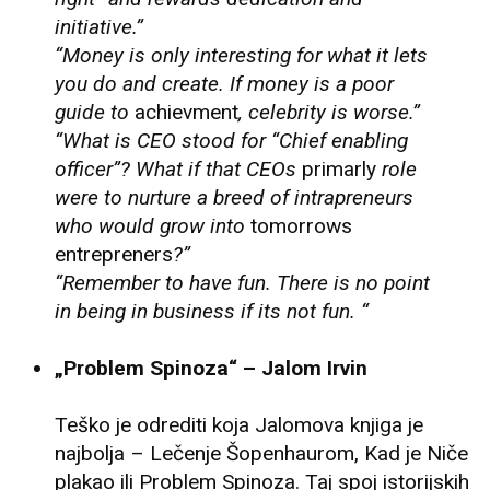
initiative.”
“Money is only interesting for what it lets
you do and create. If money is a poor
guide to
achievment
, celebrity is worse.”
“What is CEO stood for “Chief enabling
officer”? What if that CEOs
primarly
role
were to nurture a breed of intrapreneurs
who would grow into
tomorrows
entrepreners
?”
“Remember to have fun. There is no point
in being in business if its not fun. “
„Problem Spinoza“ – Jalom Irvin
Teško je odrediti koja Jalomova knjiga je
najbolja – Lečenje Šopenhaurom, Kad je Niče
plakao ili Problem Spinoza. Taj spoj istorijskih