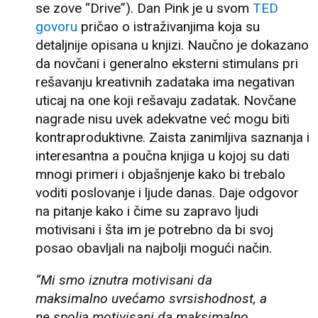
se zove “Drive”). Dan Pink je u svom
TED
govoru
pričao o istraživanjima koja su
detaljnije opisana u knjizi. Naučno je dokazano
da novčani i generalno eksterni stimulans pri
rešavanju kreativnih zadataka ima negativan
uticaj na one koji rešavaju zadatak. Novčane
nagrade nisu uvek adekvatne već mogu biti
kontraproduktivne. Zaista zanimljiva saznanja i
interesantna a poučna knjiga u kojoj su dati
mnogi primeri i objašnjenje kako bi trebalo
voditi poslovanje i ljude danas. Daje odgovor
na pitanje kako i čime su zapravo ljudi
motivisani i šta im je potrebno da bi svoj
posao obavljali na najbolji mogući način.
“Mi smo iznutra motivisani da
maksimalno uvećamo svrsishodnost, a
ne spolja motivisani da maksimalno