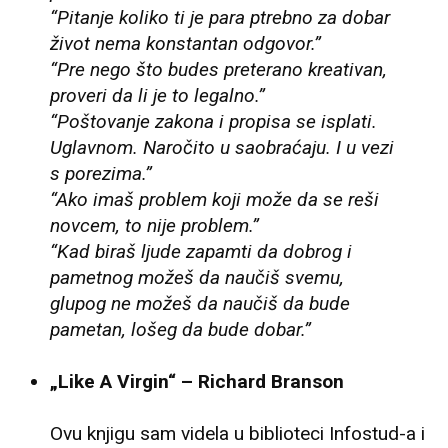
“Pitanje koliko ti je para ptrebno za dobar
život nema konstantan odgovor.”
“Pre nego što budes preterano kreativan,
proveri da li je to legalno.”
“Poštovanje zakona i propisa se isplati.
Uglavnom. Naročito u saobraćaju. I u vezi
s porezima.”
“Ako imaš problem koji može da se reši
novcem, to nije problem.”
“Kad biraš ljude zapamti da dobrog i
pametnog možeš da naučiš svemu,
glupog ne možeš da naučiš da bude
pametan, lošeg da bude dobar.”
„Like A Virgin“ – Richard Branson
Ovu knjigu sam videla u biblioteci Infostud-a i