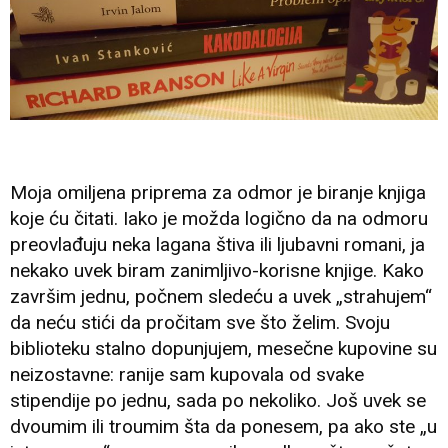
Moja omiljena priprema za odmor je biranje knjiga
koje ću čitati. Iako je možda logično da na odmoru
preovlađuju neka lagana štiva ili ljubavni romani, ja
nekako uvek biram zanimljivo-korisne knjige. Kako
završim jednu, počnem sledeću a uvek „strahujem“
da neću stići da pročitam sve što želim. Svoju
biblioteku stalno dopunjujem, mesečne kupovine su
neizostavne: ranije sam kupovala od svake
stipendije po jednu, sada po nekoliko. Još uvek se
dvoumim ili troumim šta da ponesem, pa ako ste „u