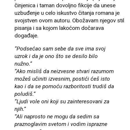
činjenica i taman dovoljno fikcije da unese
uzbuđenje u celo iskustvo čitanja romana je
svojstven ovom autoru. Obožavam njegov stil
pisanja i sa kojom lakoćom dočarava
događaje.
“Podsećao sam sebe da sve ima svoj
uzrok i da je ono što se desilo bilo
nužno.”
“Ako misliš da neizvesne stvari razumom
možeš učiniti izvesnim, postići ćeš isto
kao i da se pomoću razboritosti trudiš da
poludiš.”
“Ljudi vole oni koji su zainteresovani za
njih.”
“Ali naprosto ne mogu da sedim sa
praznoglavim svetom i vodim isprazne