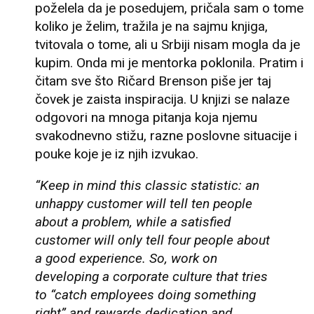
poželela da je posedujem, pričala sam o tome
koliko je želim, tražila je na sajmu knjiga,
tvitovala o tome, ali u Srbiji nisam mogla da je
kupim. Onda mi je mentorka poklonila. Pratim i
čitam sve što Ričard Brenson piše jer taj
čovek je zaista inspiracija. U knjizi se nalaze
odgovori na mnoga pitanja koja njemu
svakodnevno stižu, razne poslovne situacije i
pouke koje je iz njih izvukao.
“Keep in mind this classic statistic: an
unhappy customer will tell ten people
about a problem, while a satisfied
customer will only tell four people about
a good experience. So, work on
developing a corporate culture that tries
to “catch employees doing something
right” and rewards dedication and