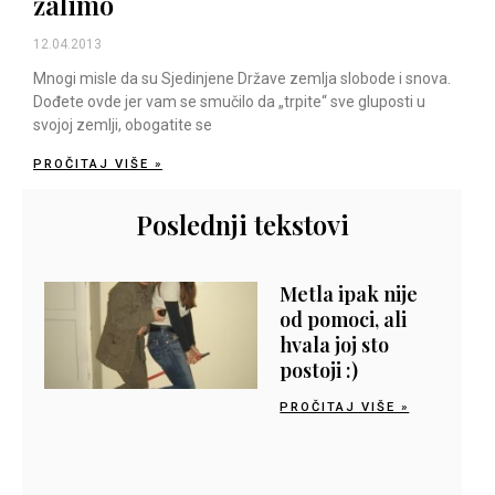
žalimo
12.04.2013
Mnogi misle da su Sjedinjene Države zemlja slobode i snova.
Dođete ovde jer vam se smučilo da „trpite“ sve gluposti u
svojoj zemlji, obogatite se
PROČITAJ VIŠE »
Poslednji tekstovi
Metla ipak nije
od pomoci, ali
hvala joj sto
postoji :)
PROČITAJ VIŠE »