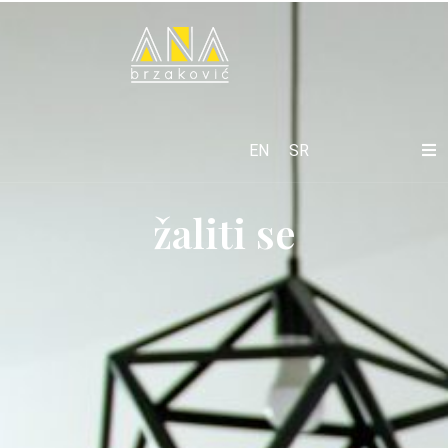
EN
SR
žaliti se