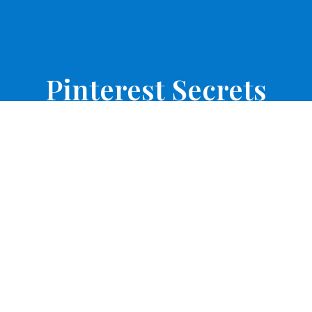
Pinterest Secrets
Free step-by-step guide lorem ipsum dolor sit amet,
consectetur adipiscing elit, sed do eiusmod tempor
incididunt ut labore et dolore magna aliqua.
SIGN UP