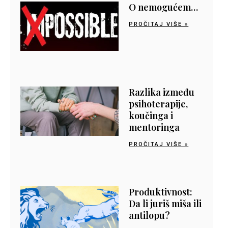
O nemogućem…
PROČITAJ VIŠE »
Razlika između
psihoterapije,
koučinga i
mentoringa
PROČITAJ VIŠE »
Produktivnost:
Da li juriš miša ili
antilopu?