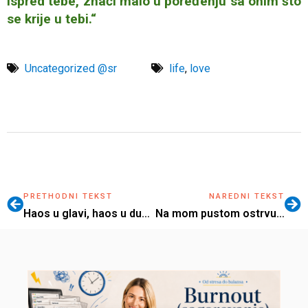
ispred tebe, znači malo u poređenju sa onim što
se krije u tebi.“
Uncategorized @sr
life
,
love
PRETHODNI TEKST
NAREDNI TEKST
Haos u glavi, haos u dusi…
Na mom pustom ostrvu…