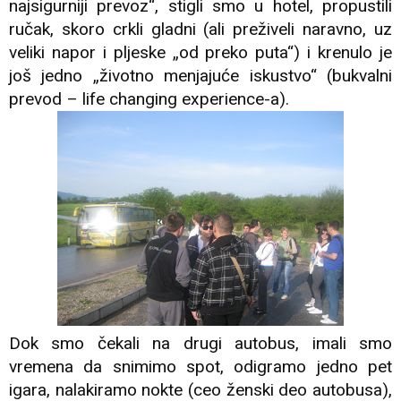
najsigurniji prevoz“, stigli smo u hotel, propustili
ručak, skoro crkli gladni (ali preživeli naravno, uz
veliki napor i pljeske „od preko puta“) i krenulo je
još jedno „životno menjajuće iskustvo“ (bukvalni
prevod – life changing experience-a).
Dok smo čekali na drugi autobus, imali smo
vremena da snimimo spot, odigramo jedno pet
igara, nalakiramo nokte (ceo ženski deo autobusa),