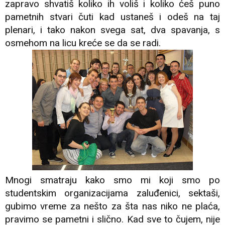
zapravo shvatiš koliko ih voliš i koliko ćeš puno
pametnih stvari čuti kad ustaneš i odeš na taj
plenari, i tako nakon svega sat, dva spavanja, s
osmehom na licu kreće se da se radi.
Mnogi smatraju kako smo mi koji smo po
studentskim organizacijama zaluđenici, sektaši,
gubimo vreme za nešto za šta nas niko ne plaća,
pravimo se pametni i slično. Kad sve to čujem, nije