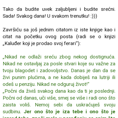
Tako da budite uvek zaljubljeni i budite srećni.
Sada! Svakog dana! U svakom trenutku! :)))
Završiću sa još jednim citatom iz iste knjige kao i
citat na početku ovog posta (radi se o knjizi
„Kaluđer koji je prodao svoj ferari“):
„Nikad ne odlaži sreću zbog nekog dostignuća.
Nikad ne ostavljaj za posle stvari koje su važne za
tvoju blagodet i zadovoljstvo. Danas je dan da se
živi punim plućima, a ne kada dobiješ na lutriji ili
odeš u penziju. Nikad ne odguruj život!“
„Počni da živiš svakog dana kao da ti je poslednji.
Počni od danas, uči više, smej se više i radi ono što
zaista voliš. Nemoj sebi da uskraćuješ svoju
sudbinu.
Jer ono što je iza tebe i ono što je