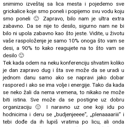
snimimo izveštaj sa lica mesta i pojedemo sve
grickalice koje smo poneli i popijemo svu vodu koju
smo poneli 🙂 Zapravo, bilo nam je ultra extra
zabavno. Da se nije to desilo, sigurno nam ne bi
bilo ni upola zabavno kao što jeste. Vidite, u životu
vaše raspoloženje je samo 10% onoga što vam se
desi, a 90% to kako reagujete na to što vam se
desilo 🙂
Tek kada odem na neku konferenciju shvatim koliko
je dan zapravo dug i šta sve može da se uradi u
jednom danu samo ako se napravi jako dobar
raspored i ako se ima volje i energije. Tako da kada
se neko žali da nema vremena, to nikako ne može
biti istina. Sve može da se postigne uz dobru
organizaciju 🙂 I naravno uz one koji idu po
hodnicima i deru se „budjenjeeee“, „plenaaaariii“ i
tebi dođe da ih lupiš vratima po licu, ali onda