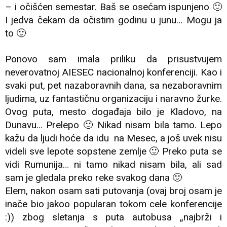
– i očišćen semestar. Baš se osećam ispunjeno 🙂
I jedva čekam da očistim godinu u junu… Mogu ja
to 🙂
Ponovo sam imala priliku da prisustvujem
neverovatnoj AIESEC nacionalnoj konferenciji. Kao i
svaki put, pet nazaboravnih dana, sa nezaboravnim
ljudima, uz fantastičnu organizaciju i naravno žurke.
Ovog puta, mesto događaja bilo je Kladovo, na
Dunavu… Prelepo 🙂 Nikad nisam bila tamo. Lepo
kažu da ljudi hoće da idu na Mesec, a još uvek nisu
videli sve lepote sopstene zemlje 🙂 Preko puta se
vidi Rumunija… ni tamo nikad nisam bila, ali sad
sam je gledala preko reke svakog dana 🙂
Elem, nakon osam sati putovanja (ovaj broj osam je
inače bio jakoo popularan tokom cele konferencije
:)) zbog sletanja s puta autobusa „najbrži i