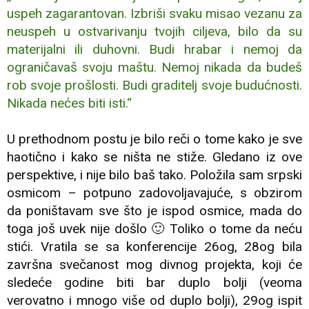
uspeh zagarantovan. Izbriši svaku misao vezanu za
neuspeh u ostvarivanju tvojih ciljeva, bilo da su
materijalni ili duhovni. Budi hrabar i nemoj da
ograničavaš svoju maštu. Nemoj nikada da budeš
rob svoje prošlosti. Budi graditelj svoje budućnosti.
Nikada nećes biti isti.“
U prethodnom postu je bilo reči o tome kako je sve
haotično i kako se ništa ne stiže. Gledano iz ove
perspektive, i nije bilo baš tako. Položila sam srpski
osmicom – potpuno zadovoljavajuće, s obzirom
da poništavam sve što je ispod osmice, mada do
toga još uvek nije došlo 🙂 Toliko o tome da neću
stići. Vratila se sa konferencije 26og, 28og bila
završna svečanost mog divnog projekta, koji će
sledeće godine biti bar duplo bolji (veoma
verovatno i mnogo više od duplo bolji), 29og ispit