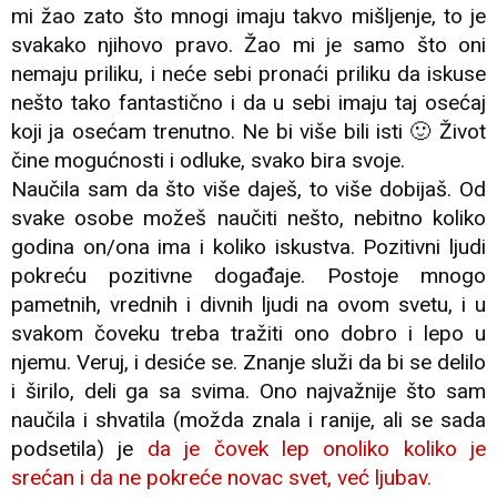
mi žao zato što mnogi imaju takvo mišljenje, to je
svakako njihovo pravo. Žao mi je samo što oni
nemaju priliku, i neće sebi pronaći priliku da iskuse
nešto tako fantastično i da u sebi imaju taj osećaj
koji ja osećam trenutno. Ne bi više bili isti 🙂 Život
čine mogućnosti i odluke, svako bira svoje.
Naučila sam da što više daješ, to više dobijaš. Od
svake osobe možeš naučiti nešto, nebitno koliko
godina on/ona ima i koliko iskustva. Pozitivni ljudi
pokreću pozitivne događaje. Postoje mnogo
pametnih, vrednih i divnih ljudi na ovom svetu, i u
svakom čoveku treba tražiti ono dobro i lepo u
njemu. Veruj, i desiće se. Znanje služi da bi se delilo
i širilo, deli ga sa svima. Ono najvažnije što sam
naučila i shvatila (možda znala i ranije, ali se sada
podsetila) je
da je čovek lep onoliko koliko je
srećan i da ne pokreće novac svet, već ljubav.