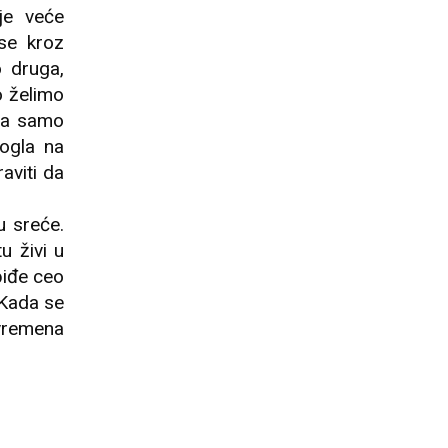
 je veće
se kroz
 druga,
o želimo
uga samo
ogla na
aviti da
u sreće.
u živi u
biđe ceo
 Kada se
 vremena