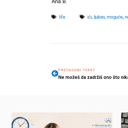
Ana B.
life
ići
,
ljubav
,
moguće
,
n
PRETHODNI TEKST
Ne možeš da zadržiš ono što nika