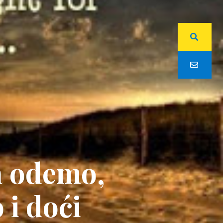
a odemo,
i doći