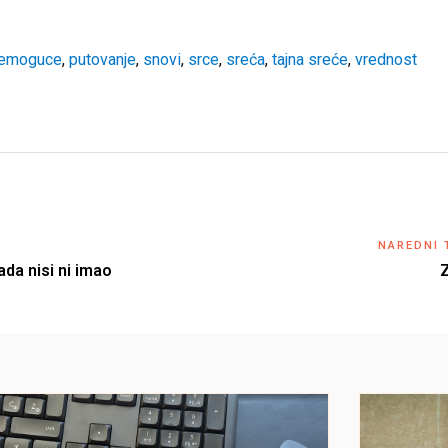
emoguce
,
putovanje
,
snovi
,
srce
,
sreća
,
tajna sreće
,
vrednost
NAREDNI 
da nisi ni imao