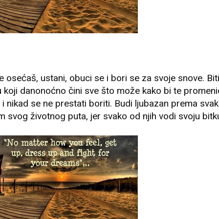
 osećaš, ustani, obuci se i bori se za svoje snove. Bit
 koji danonoćno čini sve što može kako bi te promeni
 i nikad se ne prestati boriti. Budi ljubazan prema svak
 svog životnog puta, jer svako od njih vodi svoju bitku