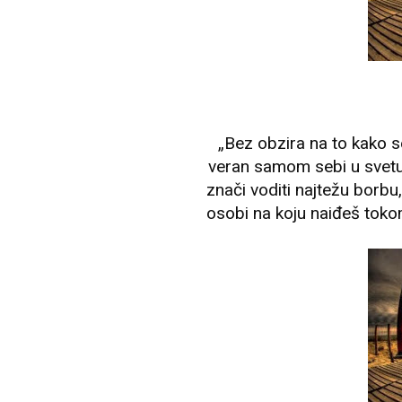
„Bez obzira na to kako se
veran samom sebi u svetu
znači voditi najtežu borbu,
osobi na koju naiđeš tokom