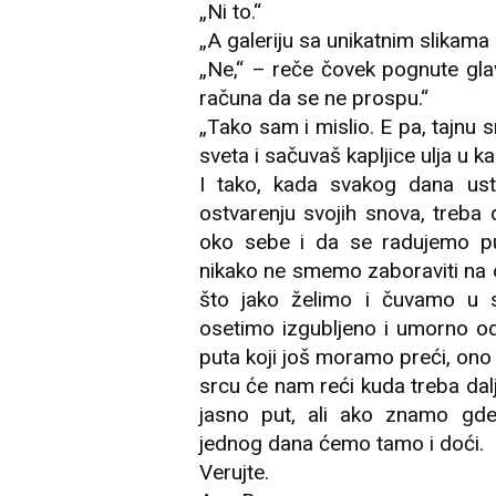
„Ni to.“
„A galeriju sa unikatnim slikama
„Ne,“ – reče čovek pognute glav
računa da se ne prospu.“
„Tako sam i mislio. E pa, tajn
sveta i sačuvaš kapljice ulja u kaš
I tako, kada svakog dana us
ostvarenju svojih snova, treb
oko sebe i da se radujemo put
nikako ne smemo zaboraviti na o
što jako želimo i čuvamo u 
osetimo izgubljeno i umorno od
puta koji još moramo preći, ono
srcu će nam reći kuda treba dalj
jasno put, ali ako znamo gd
jednog dana ćemo tamo i doći.
Verujte.