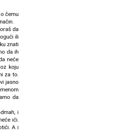
m o čemu
način.
Moraš da
gući ili
ku znati
mo da ih
da neće
oz koju
i za to.
vi jasno
vremenom
 samo da
odmah, i
eće ići.
ići. A i