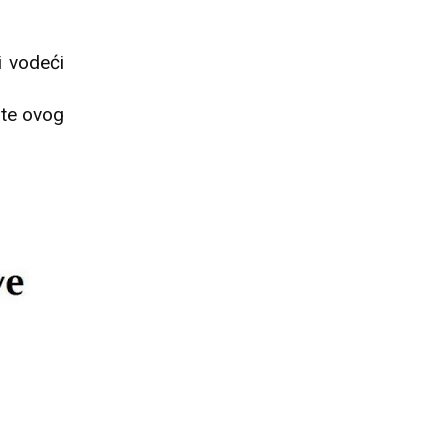
i vodeći
ote ovog