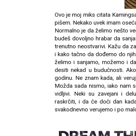
Ovo je moj miks citata Kamings
pišem. Nekako uvek imam osećaj
Normalno je da želimo nešto već
budeš dovoljno hrabar da sanja
trenutno neostvarivi. Kažu da z
i kako tačno da dođemo do njih.
želimo i sanjamo, možemo i da
desiti nekad u budućnosti. A
godinu. Ne znam kada, ali ver
Možda sada nismo, iako nam se 
vidljivi. Neki su zavejani i 
raskrčiti, i da će doći dan ka
svakodnevno verujemo i po mal