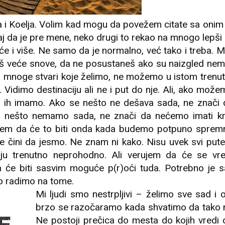
a i Koelja. Volim kad mogu da povežem citate sa oni
 da je pre mene, neko drugi to rekao na mnogo lepši 
e i više. Ne samo da je normalno, već tako i treba. 
š veće snove, da ne posustaneš ako su naizgled nemo
a mnoge stvari koje želimo, ne možemo u istom trenut
 Vidimo destinaciju ali ne i put do nje. Ali, ako može
 ih imamo. Ako se nešto ne dešava sada, ne znači 
ko nešto nemamo sada, ne znači da nećemo imati kr
ujem da će to biti onda kada budemo potpuno spremn
čini da jesmo. Ne znam ni kako. Nisu uvek svi pute
deluju trenutno neprohodno. Ali verujem da će se 
da će biti sasvim moguće p(r)oći tuda. Potrebno je
o radimo na tome.
Mi ljudi smo nestrpljivi – želimo sve sad i 
brzo se razočaramo kada shvatimo da tako n
Ne postoji prečica do mesta do kojih vredi ot