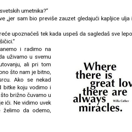
 svetskih umetnika?“
e „jer sam bio previše zauzet gledajući kapljice ulja 
u sreće upoznaćeš tek kada uspeš da sagledaš sve lep
ičici.“
tanemo i radimo na
a da uživamo u svemu
ovanju, ali pri tom
no što nam je bitno,
srcu. Ako se nekad
 bitke koju vodimo i
 što brižno čuvamo u
e ići. Ne vidimo uvek
e želimo da odemo,