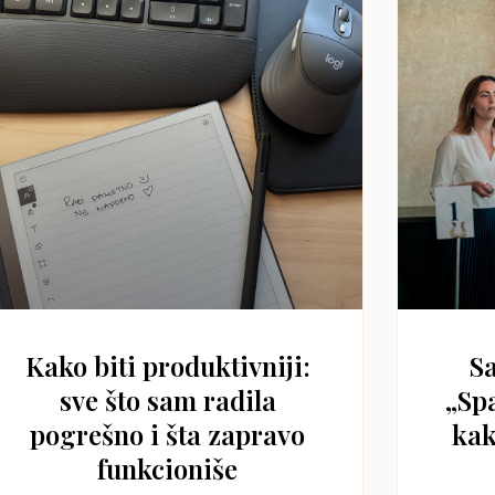
Kako biti produktivniji:
Sa
sve što sam radila
„Sp
pogrešno i šta zapravo
kak
funkcioniše