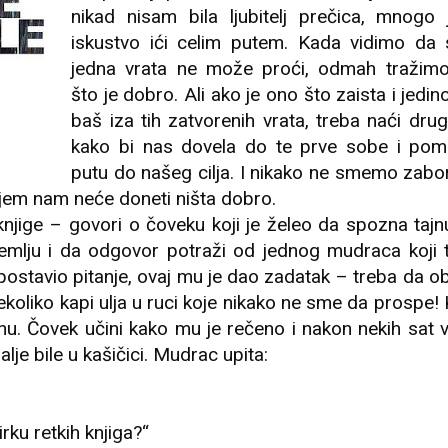
nikad nisam bila ljubitelj prečica, mnogo
iskustvo ići celim putem. Kada vidimo da 
jedna vrata ne može proći, odmah tražimo
što je dobro. Ali ako je ono što zaista i jedin
baš iza tih zatvorenih vrata, treba naći dr
kako bi nas dovela do te prve sobe i pom
putu do našeg cilja. I nikako ne smemo zabor
ljem nam neće doneti ništa dobro.
 knjige – govori o čoveku koji je želeo da spozna tajn
mlju i da odgovor potraži od jednog mudraca koji t
stavio pitanje, ovaj mu je dao zadatak – treba da o
nekoliko kapi ulja u ruci koje nikako ne sme da prospe!
ajnu. Čovek učini kako mu je rečeno i nakon nekih sat
alje bile u kašičici. Mudrac upita:
rku retkih knjiga?“