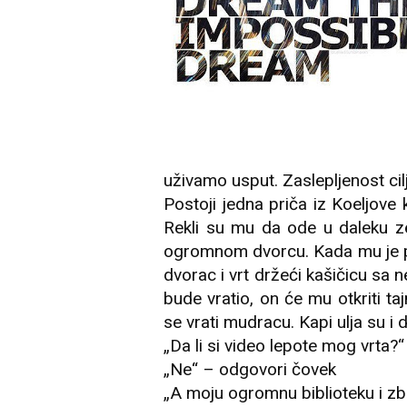
uživamo usput. Zaslepljenost ci
Postoji jedna priča iz Koeljove
Rekli su mu da ode u daleku ze
ogromnom dvorcu. Kada mu je po
dvorac i vrt držeći kašičicu sa 
bude vratio, on će mu otkriti t
se vrati mudracu. Kapi ulja su i d
„Da li si video lepote mog vrta?“
„Ne“ – odgovori čovek
„A moju ogromnu biblioteku i zbi