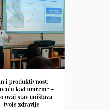
n i produktivnost:
avaću kad umrem“ –
o ovaj stav uništava
tvoje zdravlje