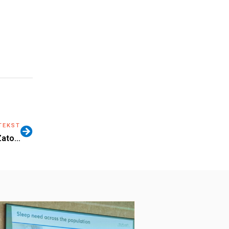
TEKST
Zato…