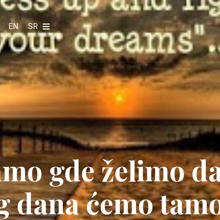
EN
SR
mo gde želimo d
g dana ćemo tamo 