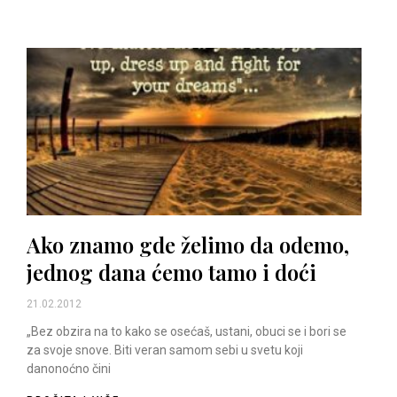
Ako znamo gde želimo da odemo,
jednog dana ćemo tamo i doći
21.02.2012
„Bez obzira na to kako se osećaš, ustani, obuci se i bori se
za svoje snove. Biti veran samom sebi u svetu koji
danonoćno čini