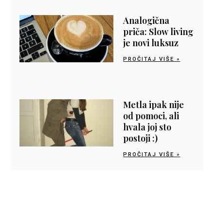
Analogična
priča: Slow living
je novi luksuz
PROČITAJ VIŠE »
Metla ipak nije
od pomoci, ali
hvala joj sto
postoji :)
PROČITAJ VIŠE »