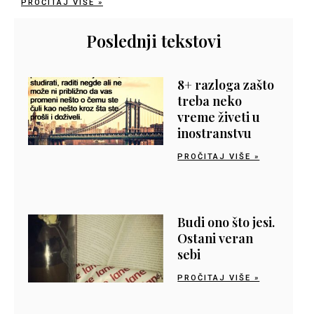
PROČITAJ VIŠE »
Poslednji tekstovi
8+ razloga zašto
treba neko
vreme živeti u
inostranstvu
PROČITAJ VIŠE »
Budi ono što jesi.
Ostani veran
sebi
PROČITAJ VIŠE »