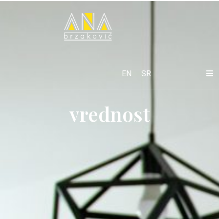
EN
SR
vrednost