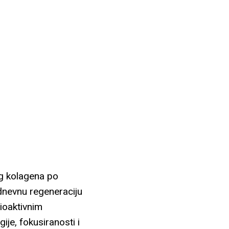
eg kolagena po
dnevnu regeneraciju
bioaktivnim
je, fokusiranosti i