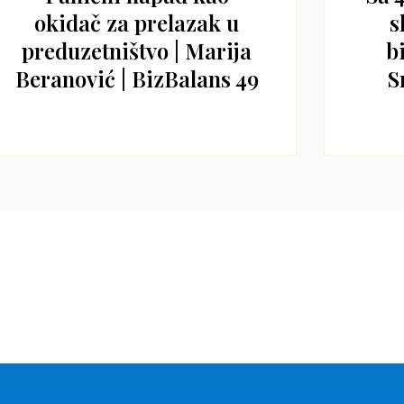
okidač za prelazak u
s
preduzetništvo | Marija
b
Beranović | BizBalans 49
S