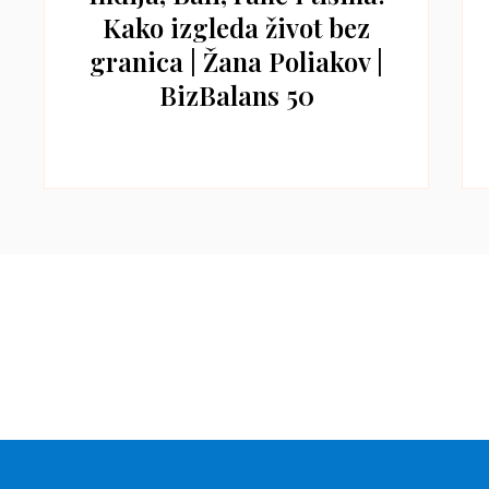
Kako izgleda život bez
granica | Žana Poliakov |
BizBalans 50