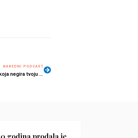
NAREDNI PODCAST
Gaslighting – psihološka igra koja negira tvoju stvarnost | Iva Branković | Biz Balans 34
40 godina prodala je