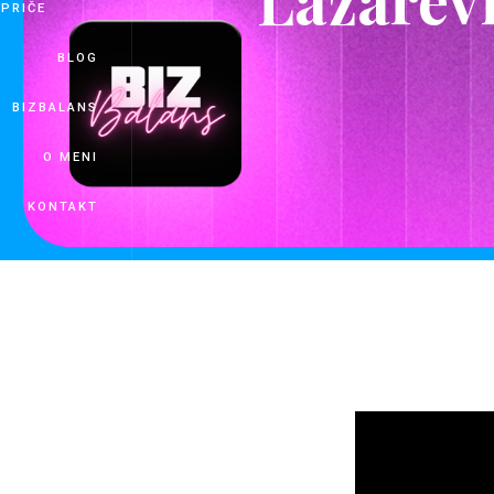
PRIČE
BLOG
BIZBALANS
O MENI
KONTAKT