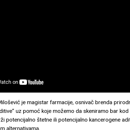
Milošević je magistar farmacije, osnivač brenda prirod
 aditive” uz pomoć koje možemo da skeniramo bar kod ar
ži potencijalno štetne ili potencijalno kancerogene adi
im alternativama.