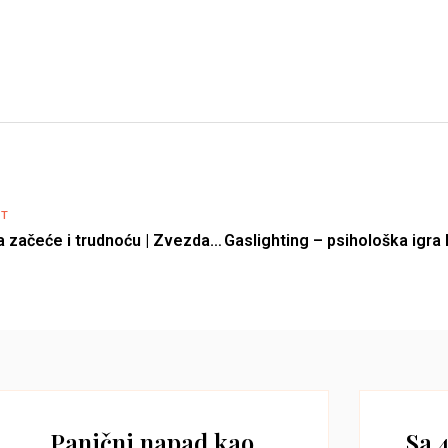
ST
Kako hrana utiče na začeće i trudnoću | Zvezdana Ljubenković | Biz Balans 31
Panični napad kao
Sa 