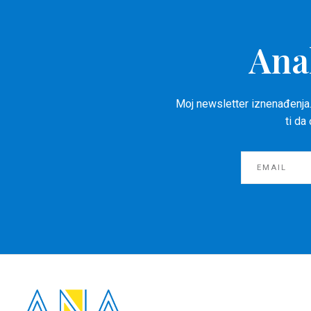
Ana
Moj newsletter iznenađenja.
ti da