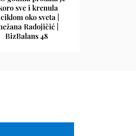
koro sve i krenula
iciklom oko sveta |
nežana Radojičić |
BizBalans 48