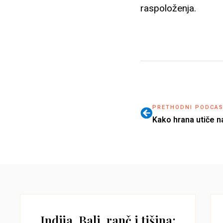
raspoloženja.
PRETHODNI PODCA
Indija, Bali, ranč i tišina: