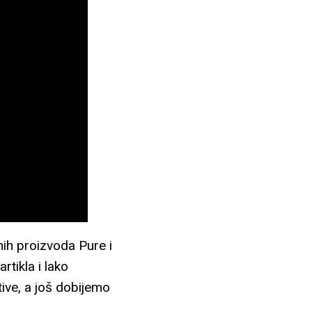
nih proizvoda Pure i
tikla i lako
tive, a još dobijemo