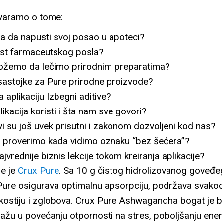
varamo o tome:
la da napusti svoj posao u apoteci?
ost farmaceutskog posla?
ožemo da lečimo prirodnim preparatima?
sastojke za Pure prirodne proizvode?
a aplikaciju Izbegni aditive?
ikacija koristi i šta nam sve govori?
tivi su još uvek prisutni i zakonom dozvoljeni kod nas?
a proverimo kada vidimo oznaku “bez šećera”?
najvrednije biznis lekcije tokom kreiranja aplikacije?
e je
Crux Pure
. Sa 10 g čistog hidrolizovanog goveđ
Pure osigurava optimalnu apsorpciju, podržava svako
, kostiju i zglobova. Crux Pure Ashwagandha bogat je 
žu u povećanju otpornosti na stres, poboljšanju energi