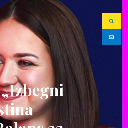
 „Izbegni
stina
Balans 32