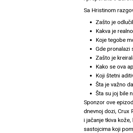
Sa Hristinom razgo
Zašto je odluči
Kakva je realn
Koje tegobe m
Gde pronalazi 
Zašto je kreiral
Kako se ova apl
Koji štetni adi
Šta je važno d
Šta su joj bile 
Sponzor ove epizod
dnevnoj dozi, Crux 
i jačanje tkiva kože
sastojcima koji poma