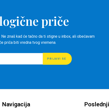
logične priče
 Ne znaš kad će tačno da ti stigne u inbox, ali obećavam
 će priča biti vredna tvog vremena.
PRIJAVI SE
Navigacija
Poslednji