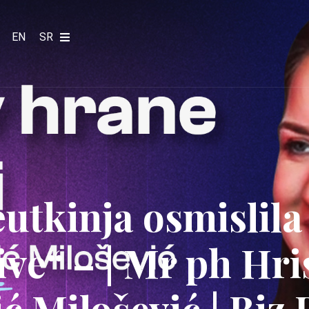
EN
SR
utkinja osmislila
ive“ – | Mr ph Hri
ć Milošević | Biz 