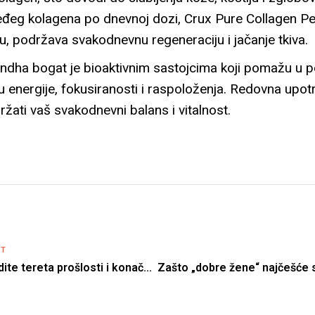
eđeg kolagena po dnevnoj dozi, Crux Pure Collagen Pe
u, podržava svakodnevnu regeneraciju i jačanje tkiva.
dha bogat je bioaktivnim sastojcima koji pomažu u p
ju energije, fokusiranosti i raspoloženja. Redovna up
žati vaš svakodnevni balans i vitalnost.
ST
Kako da se oslobodite tereta prošlosti i konačno živite svoj život | Stefan Radović | Biz Balans 41