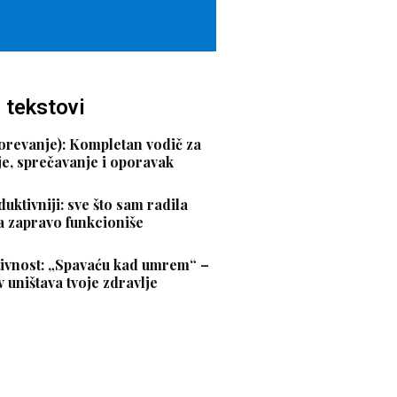
 tekstovi
orevanje): Kompletan vodič za
e, sprečavanje i oporavak
duktivniji: sve što sam radila
a zapravo funkcioniše
tivnost: „Spavaću kad umrem“ –
v uništava tvoje zdravlje