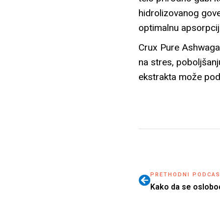
hidrolizovanog gov
optimalnu apsorpcij
Crux Pure Ashwagan
na stres, poboljšan
ekstrakta može podr
PRETHODNI PODCA