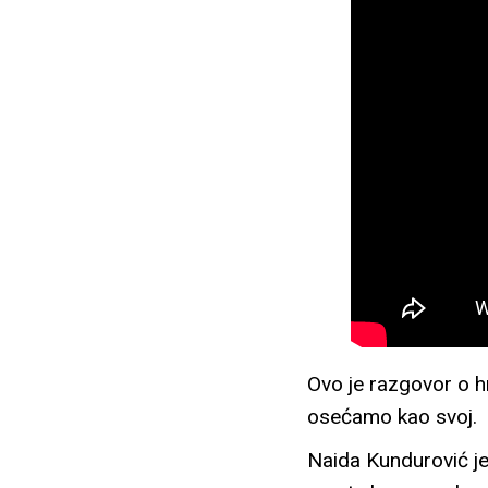
Ovo je razgovor o h
osećamo kao svoj.
Naida Kundurović je