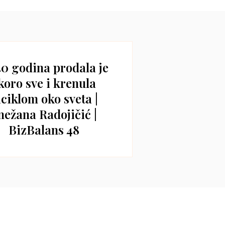
40 godina prodala je
koro sve i krenula
iciklom oko sveta |
nežana Radojičić |
BizBalans 48