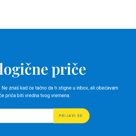
logične priče
 Ne znaš kad će tačno da ti stigne u inbox, ali obećavam
 će priča biti vredna tvog vremena.
PRIJAVI SE