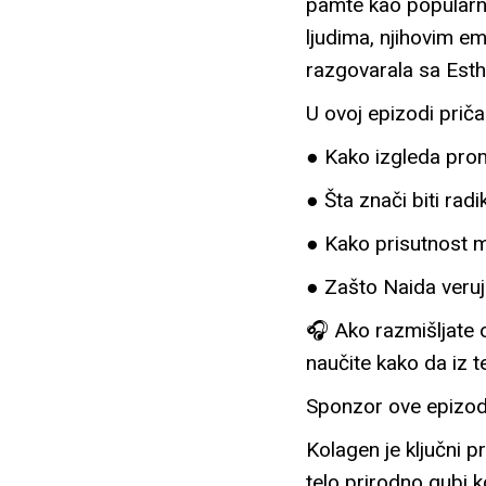
pamte kao popularnu 
ljudima, njihovim em
razgovarala sa Esth
U ovoj epizodi prič
● Kako izgleda prome
● Šta znači biti rad
● Kako prisutnost m
● Zašto Naida veruje
🎧 Ako razmišljate o
naučite kako da iz 
Sponzor ove epizod
Kolagen je ključni p
telo prirodno gubi k