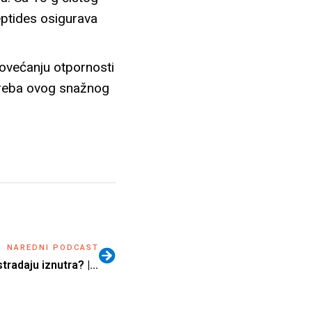
ptides osigurava
ovećanju otpornosti
otreba ovog snažnog
NAREDNI PODCAST
Zašto „dobre žene“ najčešće stradaju iznutra? | Nataša Vukoje | Biz Balans 44