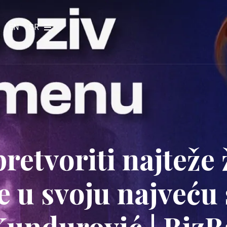
EN
SR
retvoriti najteže 
e u svoju najveću
undurović | BizB