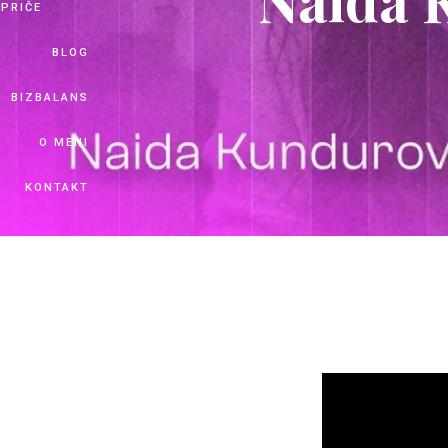
PRIČE
BLOG
BIZBALANS
O MENI
KONTAKT