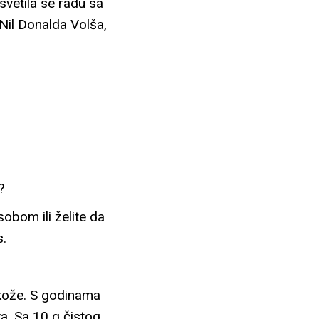
svetila se radu sa
 Nil Donalda Volša,
?
obom ili želite da
s.
a kože. S godinama
va. Sa 10 g čistog