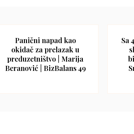
Panični napad kao
Sa 
okidač za prelazak u
s
preduzetništvo | Marija
b
Beranović | BizBalans 49
S