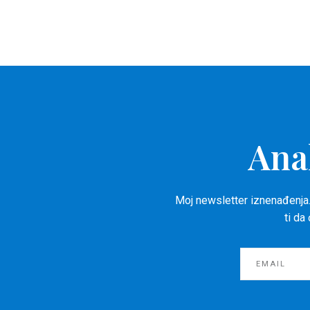
Ana
Moj newsletter iznenađenja.
ti da