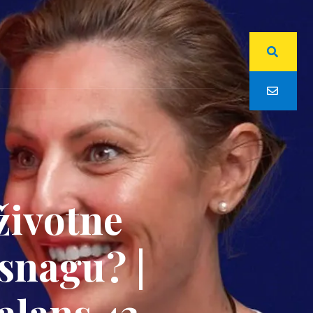
životne
 snagu? |
alans 43