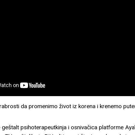
rabrosti da promenimo život iz korena i krenemo putem
 geštalt psihoterapeutkinja i osnivačica platforme Aya