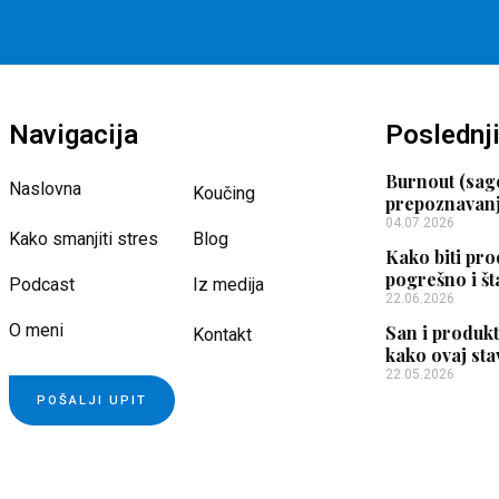
Navigacija
Poslednji
Burnout (sag
Naslovna
Koučing
prepoznavanj
04.07.2026
Kako smanjiti stres
Blog
Kako biti pro
pogrešno i št
Podcast
Iz medija
22.06.2026
O meni
San i produk
Kontakt
kako ovaj sta
22.05.2026
POŠALJI UPIT