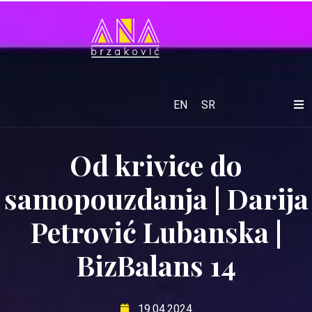
EN
SR
Od krivice do
samopouzdanja | Darija
Petrović Lubanska |
BizBalans 14
19.04.2024