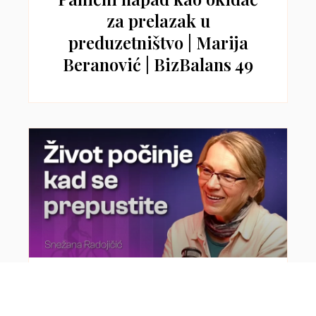
za prelazak u
preduzetništvo | Marija
Beranović | BizBalans 49
Sa 40 godina prodala je
skoro sve i krenula