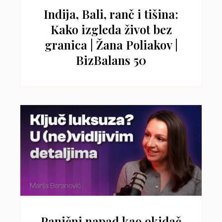
Indija, Bali, ranč i tišina:
Kako izgleda život bez
granica | Žana Poliakov |
BizBalans 50
Panični napad kao okidač