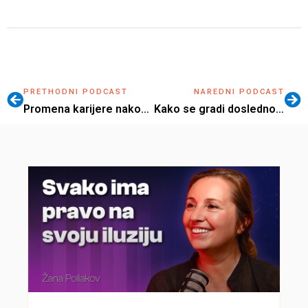
PRETHODNI PODCAST
NAREDNI PODCAST
Promena karijere nakon trudnoće | Ivana Bunčić | BizBalans 13
Kako se gradi doslednost i stvaraju navike | Marija Hadžović | BizBalans 15