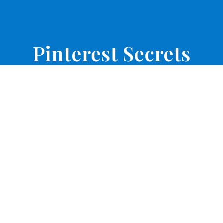
Pinterest Secrets
Free step-by-step guide lorem ipsum dolor sit amet,
consectetur adipiscing elit, sed do eiusmod tempor
incididunt ut labore et dolore magna aliqua.
SIGN UP