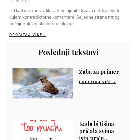
28.05.2013
Od kad sam se vratila iz Sjedinjenih Država u Srbiju često
čujem kontradiktorne komentare. Sa jedne strane mnogi
pričaju kako posla nema i jako ga
PROČITAJ VIŠE »
Poslednji tekstovi
Žaba za primer
PROČITAJ VIŠE »
Kada bi tišina
pričala svima
istu priču…