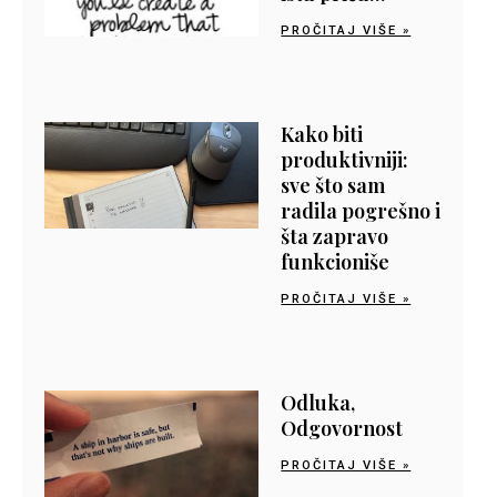
PROČITAJ VIŠE »
Kako biti
produktivniji:
sve što sam
radila pogrešno i
šta zapravo
funkcioniše
PROČITAJ VIŠE »
Odluka,
Odgovornost
PROČITAJ VIŠE »