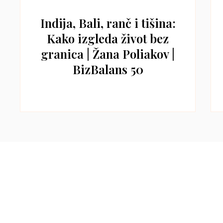
Indija, Bali, ranč i tišina:
Kako izgleda život bez
granica | Žana Poliakov |
BizBalans 50