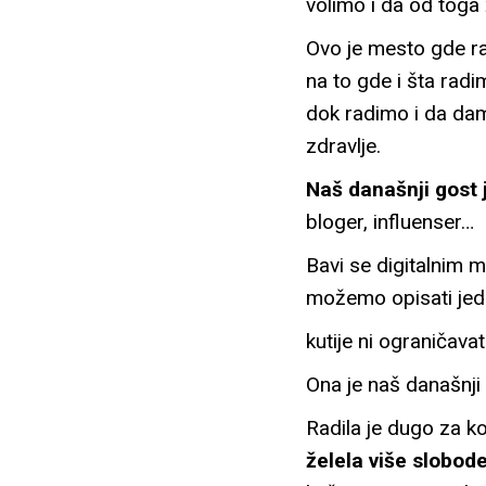
volimo i da od toga
Ovo je mesto gde r
na to gde i šta rad
dok radimo i da dam
zdravlje.
Naš današnji gost
bloger, influenser…
Bavi se digitalnim m
možemo opisati jedno
kutije ni ograničavati
Ona je naš današnji 
Radila je dugo za k
želela više slobod