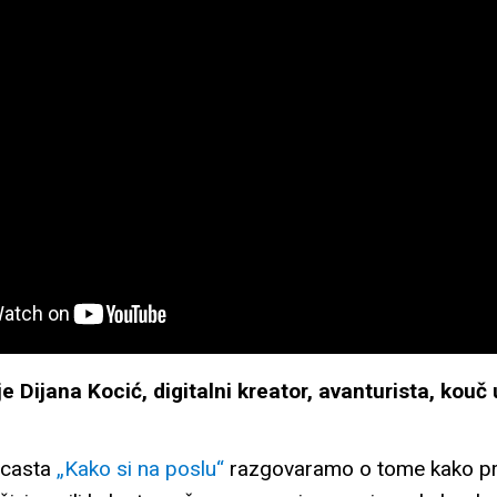
e Dijana Kocić, digitalni kreator, avanturista, kouč 
dcasta
„Kako si na poslu“
razgovaramo o tome kako pr