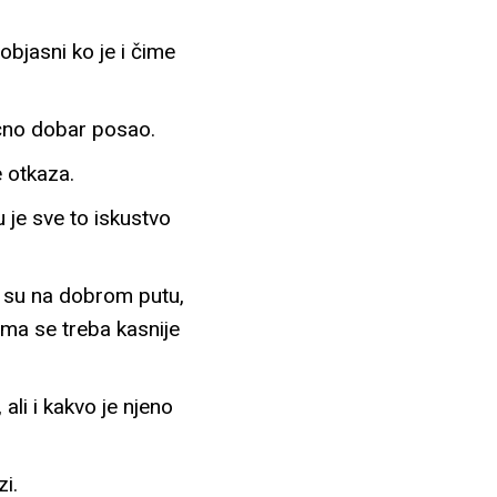
objasni ko je i čime
ično dobar posao.
 otkaza.
je sve to iskustvo
li su na dobrom putu,
ima se treba kasnije
ali i kakvo je njeno
i.