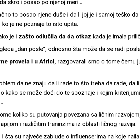
 da skroji posao po njenoj meri…
ačno to posao njene duše i da li joj je i samoj teško da 
 ko je ne poznaje to isto upita.
ko je i
zašto odlučila da da otkaz
kada je imala pril
gleda „dan posle“, odnosno šta može da se radi posle
me provela i u Africi,
razgovarali smo o tome čemu ju 
oblem da ne znaju da li rade to što treba da rade, da 
mo kako se može doći do te spoznaje i kojim kriterijum
i…
tome koliko su putovanja povezana sa ličnim razvojem, 
pijom i različitim treninzima iz oblasti ličnog razvija.
i šta su najveće zablude o influenserima na koje nailaz