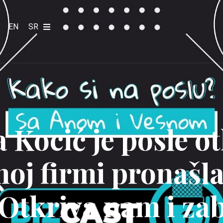
EN
SR
 Kocić je posle o
noj firmi pronašl
 Otkriva nam i za