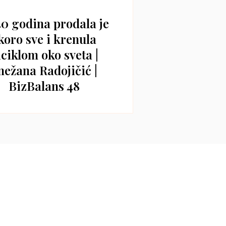
40 godina prodala je
koro sve i krenula
iciklom oko sveta |
nežana Radojičić |
BizBalans 48