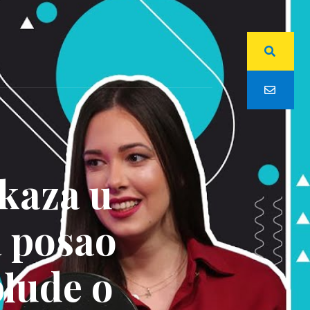
tkaza u
a posao
blude o