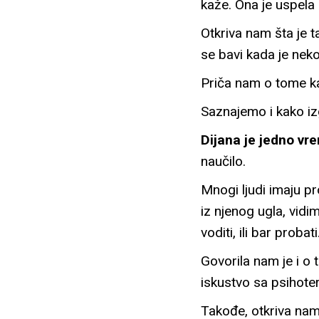
kaže. Ona je uspela
Otkriva nam šta je t
se bavi kada je neko
Priča nam o tome ka
Saznajemo i kako iz
Dijana je jedno vre
naučilo.
Mnogi ljudi imaju pr
iz njenog ugla, vidi
voditi, ili bar probat
Govorila nam je i o 
iskustvo sa psihotera
Takođe, otkriva nam 