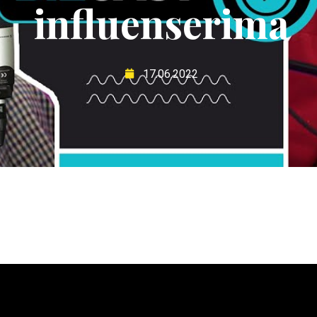
influenserima
17.06.2022