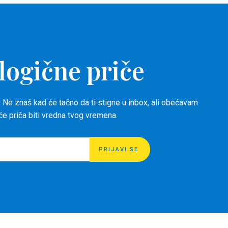
logične priče
 Ne znaš kad će tačno da ti stigne u inbox, ali obećavam
 će priča biti vredna tvog vremena.
PRIJAVI SE