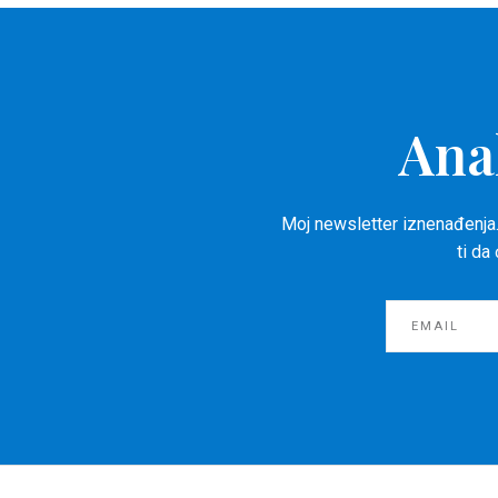
Ana
Moj newsletter iznenađenja.
ti da