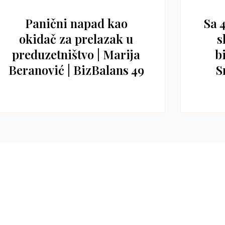
Panični napad kao
Sa 
okidač za prelazak u
s
preduzetništvo | Marija
b
Beranović | BizBalans 49
S