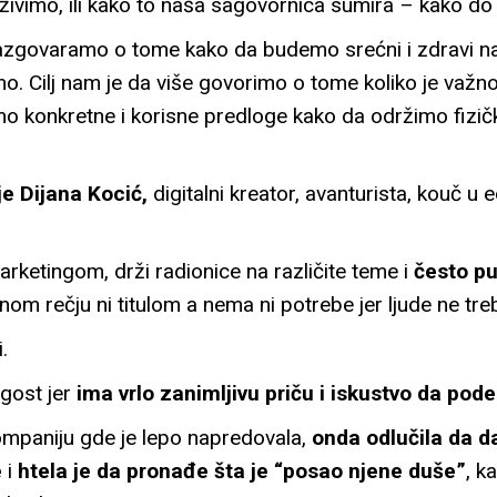
 živimo, ili kako to naša sagovornica sumira – kako do
azgovaramo o tome kako da budemo srećni i zdravi na
imo. Cilj nam je da više govorimo o tome koliko je va
o konkretne i korisne predloge kako da održimo fizičk
je Dijana Kocić,
digitalni kreator, avanturista, kouč u ed
arketingom, drži radionice na različite teme i
često pu
m rečju ni titulom a nema ni potrebe jer ljude ne treba
.
gost jer
ima vrlo zanimljivu priču i iskustvo da pode
ompaniju gde je lepo napredovala,
onda odlučila da da
e
i
htela je da pronađe šta je “posao njene duše”
, k