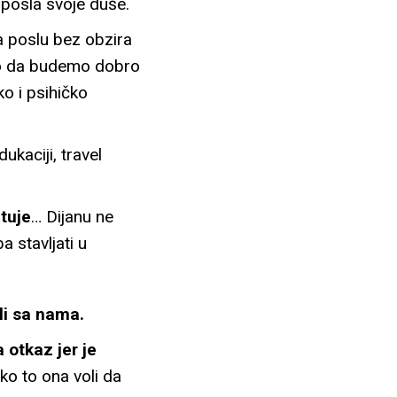
 posla svoje duše.
 poslu bez obzira
žno da budemo dobro
o i psihičko
ukaciji, travel
tuje
… Dijanu ne
 stavljati u
li sa nama.
 otkaz jer je
ako to ona voli da