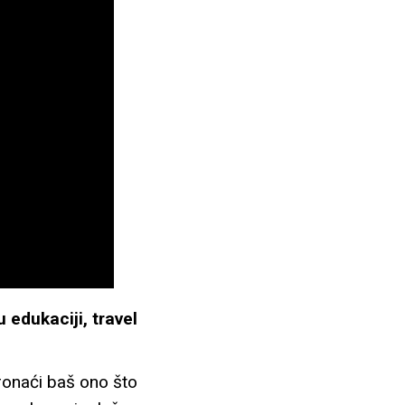
u edukaciji, travel
onaći baš ono što