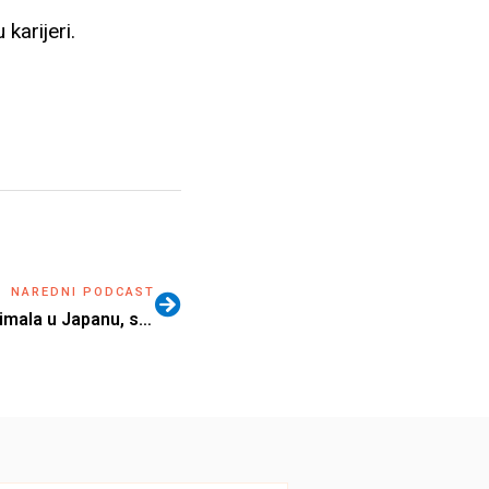
karijeri.
NAREDNI PODCAST
Jelena Radonjić je prvi posao imala u Japanu, sad je saradnik Forbsa: 3 ključna faktora za uspeh i balans