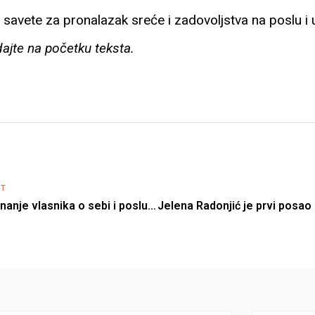
savete za pronalazak sreće i zadovoljstva na poslu i u 
ajte na početku teksta.
ST
Brankica Ljamić: „Znanje vlasnika o sebi i poslu, određuje domet uspeha firme“