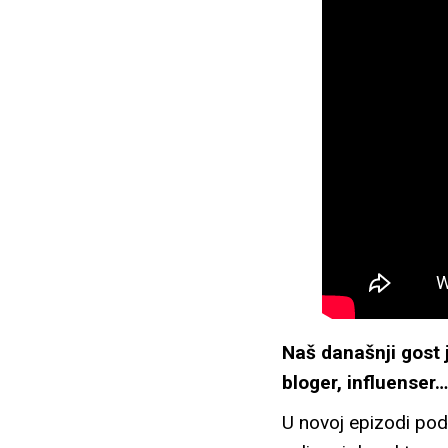
Naš današnji gost j
bloger, influenser…
U novoj epizodi po