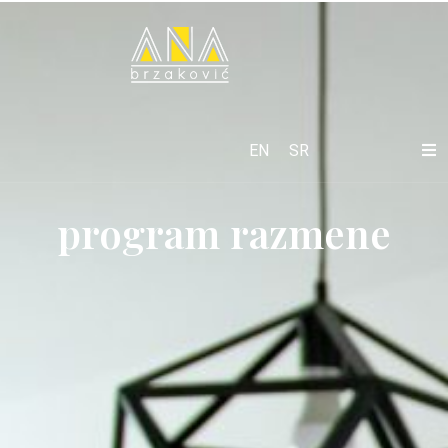
EN
SR
program razmene