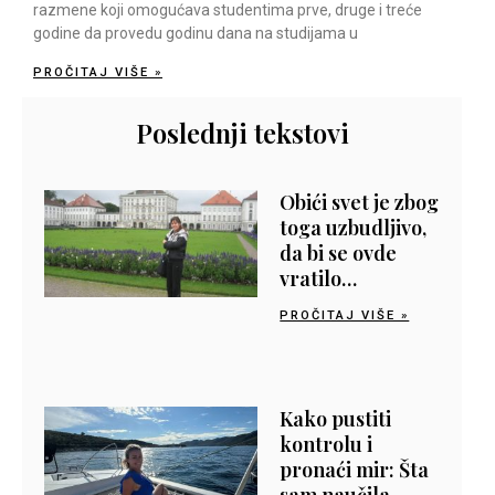
razmene koji omogućava studentima prve, druge i treće
godine da provedu godinu dana na studijama u
PROČITAJ VIŠE »
Poslednji tekstovi
Obići svet je zbog
toga uzbudljivo,
da bi se ovde
vratilo…
PROČITAJ VIŠE »
Kako pustiti
kontrolu i
pronaći mir: Šta