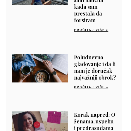
sam naučila
kada sam
prestala da
forsiram
PROČITAJ VIŠE »
Poludnevno
gladovanje i da li
nam je doručak
najvažniji obrok?
PROČITAJ VIŠE »
Korak napred: O
ženama, uspehu
i predrasudama