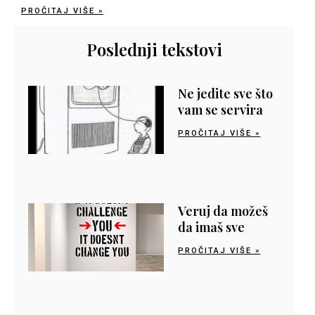
PROČITAJ VIŠE »
Poslednji tekstovi
Ne jedite sve što
vam se servira
PROČITAJ VIŠE »
Veruj da možeš
da imaš sve
PROČITAJ VIŠE »