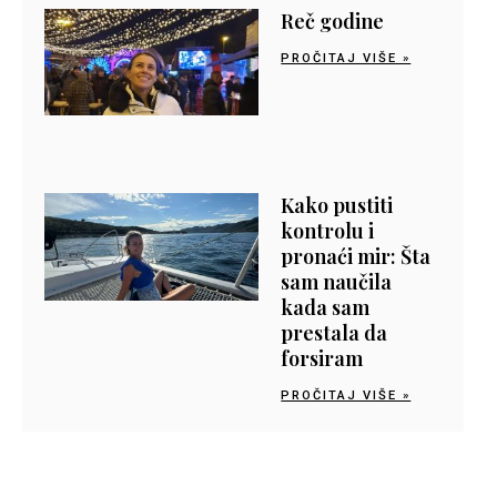
Reč godine
PROČITAJ VIŠE »
Kako pustiti
kontrolu i
pronaći mir: Šta
sam naučila
kada sam
prestala da
forsiram
PROČITAJ VIŠE »