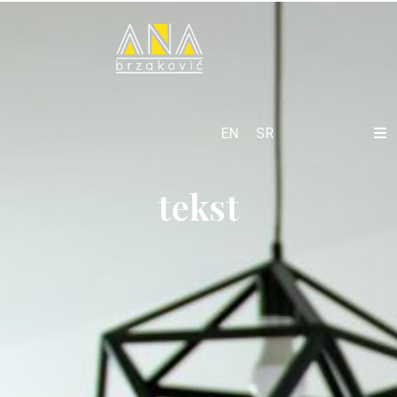
EN
SR
tekst