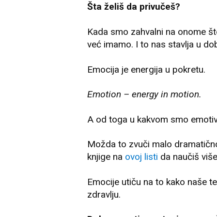
Šta želiš da privučeš?
Kada smo zahvalni na onome što
već imamo. I to nas stavlja u do
Emocija je energija u pokretu.
Emotion – energy in motion.
A od toga u kakvom smo emotivn
Možda to zvuči malo dramatično, 
knjige na
ovoj listi
da naučiš viš
Emocije utiču na to kako naše t
zdravlju.