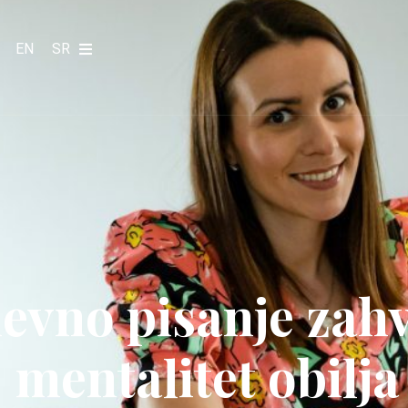
EN
SR
vno pisanje zahv
mentalitet obilja