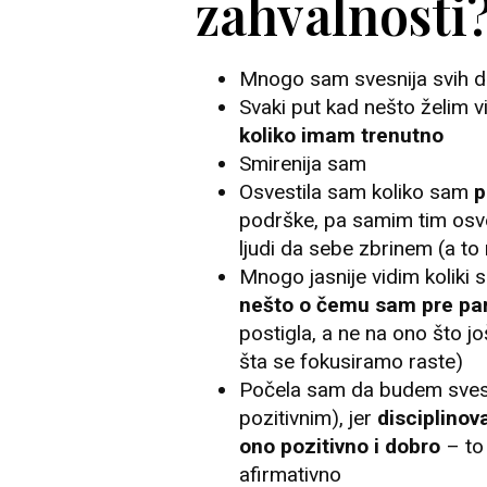
zahvalnosti
Mnogo sam svesnija svih dob
Svaki put kad nešto želim v
koliko imam trenutno
Smirenija sam
Osvestila sam koliko sam
p
podrške, pa samim tim osv
ljudi da sebe zbrinem (a t
Mnogo jasnije vidim koliki 
nešto o čemu sam pre par
postigla, a ne na ono što jo
šta se fokusiramo raste)
Počela sam da budem svesnij
pozitivnim), jer
disciplinov
ono pozitivno i dobro
– to 
afirmativno