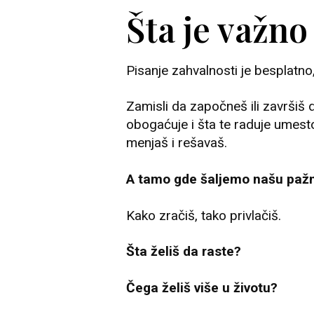
Šta je važno
Pisanje zahvalnosti je besplatno
Zamisli da započneš ili završiš 
obogaćuje i šta te raduje umesto
menjaš i rešavaš.
A tamo gde šaljemo našu pažnj
Kako zračiš, tako privlačiš.
Šta želiš da raste?
Čega želiš više u životu?