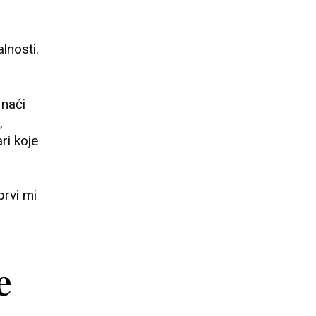
lnosti.
 naći
,
ri koje
prvi mi
e