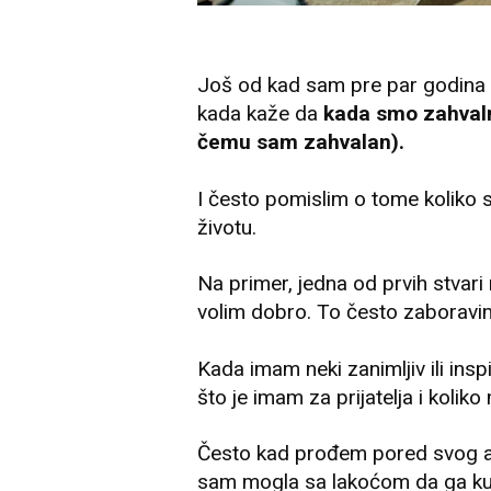
Još od kad sam pre par godina 
kada kaže da
kada smo zahvaln
čemu sam zahvalan).
I često pomislim o tome koliko 
životu.
Na primer, jedna od prvih stvari 
volim dobro. To često zaboravim
Kada imam neki zanimljiv ili in
što je imam za prijatelja i koliko
Često kad prođem pored svog au
sam mogla sa lakoćom da ga kup