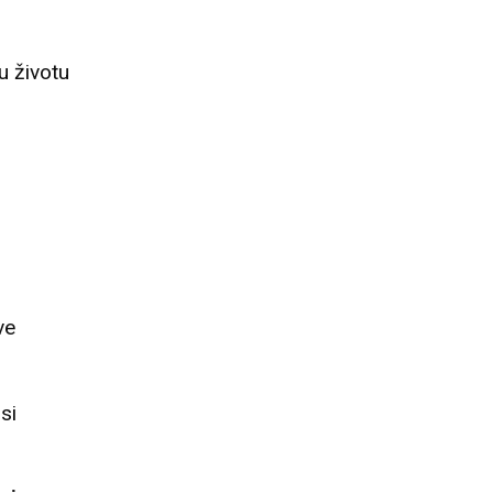
u životu
ve
si