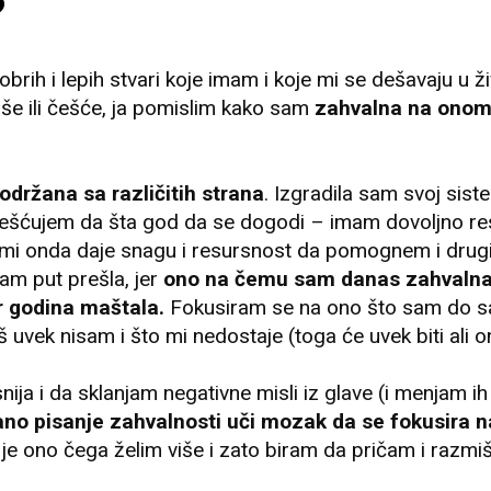
?
rih i lepih stvari koje imam i koje mi se dešavaju u ž
iše ili češće, ja pomislim kako sam
zahvalna na onome
održana sa različitih strana
. Izgradila sam svoj sist
ešćujem da šta god da se dogodi – imam dovoljno res
o mi onda daje snagu i resursnost da pomognem i dru
sam put prešla, jer
ono na čemu sam danas zahvalna
 godina maštala.
Fokusiram se na ono što sam do 
š uvek nisam i što mi nedostaje (toga će uvek biti ali 
a i da sklanjam negativne misli iz glave (i menjam ih
ano pisanje zahvalnosti uči mozak da se fokusira n
je ono čega želim više i zato biram da pričam i razmi