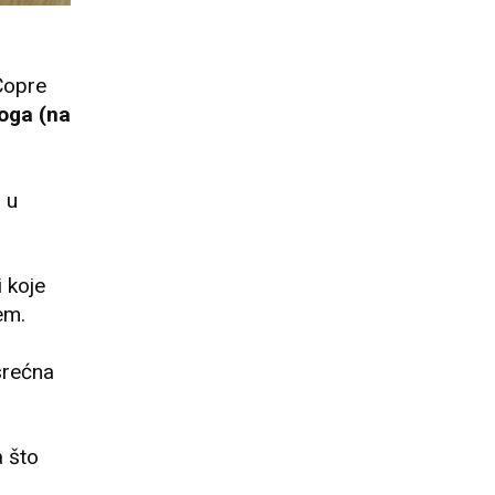
Čopre
oga (na
 u
i koje
em.
srećna
 što
j