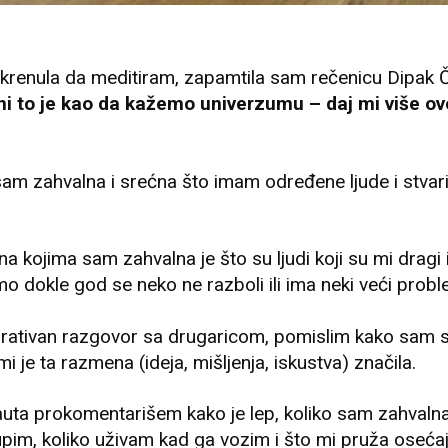
krenula da meditiram, zapamtila sam rečenicu Dipak 
i to je kao da kažemo univerzumu – daj mi više ov
sam zahvalna i srećna što imam određene ljude i stvari
na kojima sam zahvalna je što su ljudi koji su mi dragi 
o dokle god se neko ne razboli ili ima neki veći probl
spirativan razgovor sa drugaricom, pomislim kako sam 
 mi je ta razmena (ideja, mišljenja, iskustva) značila.
ta prokomentarišem kako je lep, koliko sam zahvalna
im, koliko uživam kad ga vozim i što mi pruža oseća