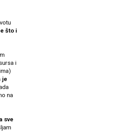
ivotu
 što i
em
ursa i
gima)
 je
sada
ono na
a sve
šljam