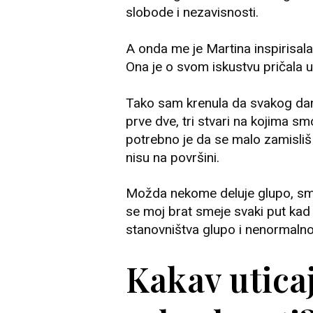
slobode i nezavisnosti.
A onda me je Martina inspirisal
Ona je o svom iskustvu pričala
Tako sam krenula da svakog dana
prve dve, tri stvari na kojima sm
potrebno je da se malo zamisliš
nisu na površini.
Možda nekome deluje glupo, smeš
se moj brat smeje svaki put kad
stanovništva glupo i nenormalno),
Kakav utica