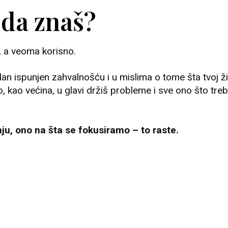
 da znaš?
, a veoma korisno.
dan ispunjen zahvalnošću i u mislima o tome šta tvoj ž
, kao većina, u glavi držiš probleme i sve ono što tre
u, ono na šta se fokusiramo – to raste.