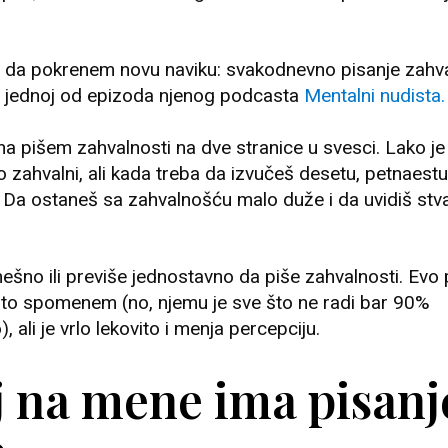
a da pokrenem novu naviku: svakodnevno pisanje zahva
 u jednoj od epizoda njenog podcasta
Mentalni nudista.
 pišem zahvalnosti na dve stranice u svesci. Lako je
o zahvalni, ali kada treba da izvučeš desetu, petnaestu
 Da ostaneš sa zahvalnošću malo duže i da uvidiš stva
no ili previše jednostavno da piše zahvalnosti. Evo 
 to spomenem (no, njemu je sve što ne radi bar 90%
 ali je vrlo lekovito i menja percepciju.
j na mene ima pisanj