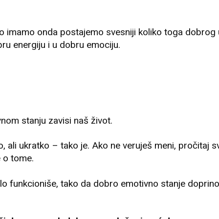
 imamo onda postajemo svesniji koliko toga dobrog 
bru energiju i u dobru emociju.
om stanju zavisi naš život.
ali ukratko – tako je. Ako ne veruješ meni, pročitaj s
e o tome.
elo funkcioniše, tako da dobro emotivno stanje doprino