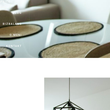
PRIČE
BLOG
BIZBALANS
O MENI
KONTAKT